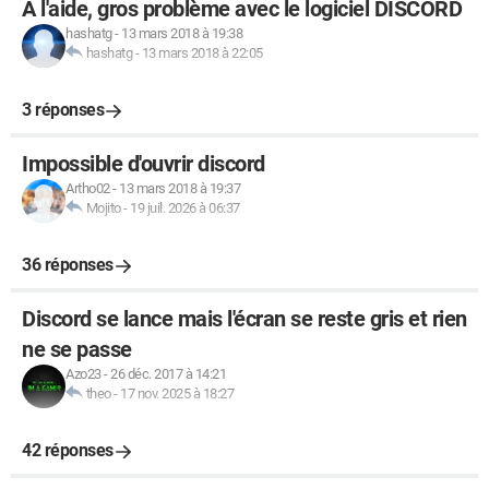
A l'aide, gros problème avec le logiciel DISCORD
hashatg
-
13 mars 2018 à 19:38
hashatg
-
13 mars 2018 à 22:05
3 réponses
Impossible d'ouvrir discord
Artho02
-
13 mars 2018 à 19:37
Mojito
-
19 juil. 2026 à 06:37
36 réponses
Discord se lance mais l'écran se reste gris et rien
ne se passe
Azo23
-
26 déc. 2017 à 14:21
theo
-
17 nov. 2025 à 18:27
42 réponses