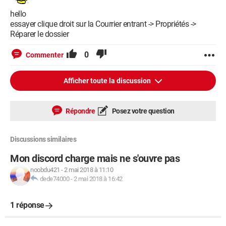
J'utilise énormément ma boîte mail, j'ai vraiment besoin de
trouver une solution rapidement. Merci d'avance à tous ceux
hello
qui pourront m'aider à y voir plus clair.
essayer clique droit sur la Courrier entrant -> Propriétés ->
Et toutes mes excuses si le sujet a déjà maintes fois été traité,
Réparer le dossier
j'ai jeté un oeil à plusieurs propositions de solution sans
trouver ce qu'il fallait dans mon cas.
0
Commenter
Afficher toute la discussion
Répondre
Posez votre question
Discussions similaires
Mon discord charge mais ne s'ouvre pas
noobdu421
-
2 mai 2018 à 11:10
dede74000
-
2 mai 2018 à 16:42
1 réponse