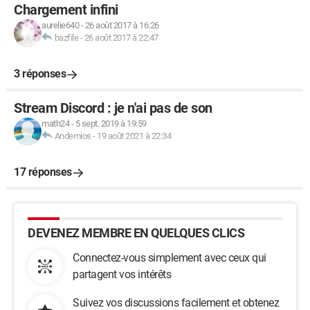
Chargement infini
aurelie640
-
26 août 2017 à 16:26
bazfile
-
26 août 2017 à 22:47
3 réponses
Stream Discord : je n'ai pas de son
math24
-
5 sept. 2019 à 19:59
Andemios
-
19 août 2021 à 22:34
17 réponses
DEVENEZ MEMBRE EN QUELQUES CLICS
Connectez-vous simplement avec ceux qui
partagent vos intérêts
Suivez vos discussions facilement et obtenez