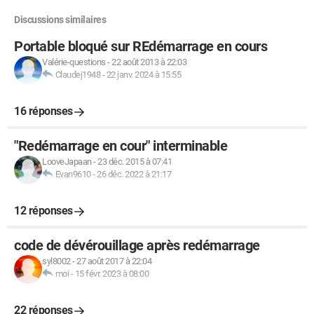
Discussions similaires
Portable bloqué sur REdémarrage en cours
Valérie-questions
-
22 août 2013 à 22:03
Claudej1948
-
22 janv. 2024 à 15:55
16 réponses
"Redémarrage en cour" interminable
LooveJapaan
-
23 déc. 2015 à 07:41
Evan9610
-
26 déc. 2022 à 21:17
12 réponses
code de dévérouillage après redémarrage
syl8002
-
27 août 2017 à 22:04
moi
-
15 févr. 2023 à 08:00
22 réponses