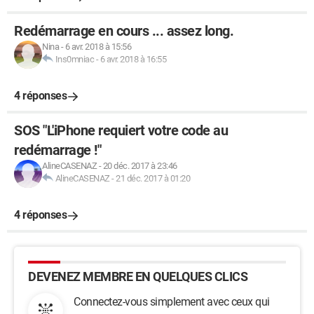
Redémarrage en cours ... assez long.
Nina
-
6 avr. 2018 à 15:56
Ins0mniac
-
6 avr. 2018 à 16:55
4 réponses
SOS "L'iPhone requiert votre code au
redémarrage !"
AlineCASENAZ
-
20 déc. 2017 à 23:46
AlineCASENAZ
-
21 déc. 2017 à 01:20
4 réponses
DEVENEZ MEMBRE EN QUELQUES CLICS
Connectez-vous simplement avec ceux qui