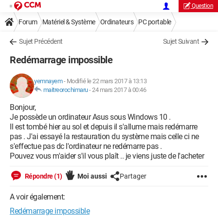
Question
Forum
Matériel & Système
Ordinateurs
PC portable
Sujet Précédent
Sujet Suivant
Redémarrage impossible
yemnayem
-
Modifié le 22 mars 2017 à 13:13
maitreorochimaru
-
24 mars 2017 à 00:46
Bonjour,
Je possède un ordinateur Asus sous Windows 10 .
Il est tombé hier au sol et depuis il s'allume mais redémarre
pas . J'ai essayé la restauration du système mais celle ci ne
s'effectue pas dc l'ordinateur ne redémarre pas .
Pouvez vous m'aider s'il vous plaît .. je viens juste de l'acheter
Répondre (1)
Moi aussi
Partager
A voir également:
Redémarrage impossible