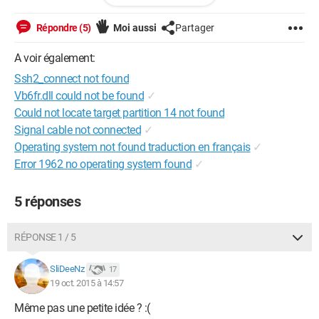
libSSH Version 	libssh2/1.4.3 
Répondre (5)
Moi aussi
Partager
Donc bon, je sais pas trop d'où l'erreur peut venir, une petite
A voir également:
idée ?
Ssh2_connect not found
Merci d'avance pour vos réponses !
Vb6fr.dll could not be found
✓
Could not locate target partition 14 not found
Signal cable not connected
✓
Operating system not found traduction en français
✓
Error 1962 no operating system found
✓
5 réponses
RÉPONSE 1 / 5
SliDeeNz
17
19 oct. 2015 à 14:57
Même pas une petite idée ? :(