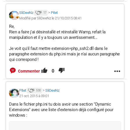
SliDeeNz
>
Pitet
17
Modifié par SliDeeNz le 21/10/2015 08:41
Re,
Rien a faire j'ai désinstallé et réinstallé Wamp, refait la
manipulation et il y a toujours un avertissement...
Je voit qu'il faut mettre extension=php_ssh2.dll dans le
paragraphe extension du php.ini mais je n'ai aucun paragraphe
qui correspond !
0
Commenter
Pitet
>
SliDeeNz
530
21 oct. 2015 à 09:01
Dans le fichier php.ini tu dois avoir une section "Dynamic
Extensions" avec une liste d'extension déjà configuré pour
windows :