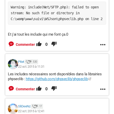
Warning: include(Net/SFTP.php): failed to open 
stream: No such file or directory in 
C:\wamp\www\suivi\WSJson\phpseclib.php on line 2
Et j'ai tout les include qui me font ça.0
0
Commenter
Pitet
530
22 oct. 2015 à 11:31
Les includes nécessaires sont disponibles dans la librairies
phpseclib :
https://github.com/phpseclib/phpseclib
0
Commenter
SliDeeNz
17
22 oct. 2015 à 12:41