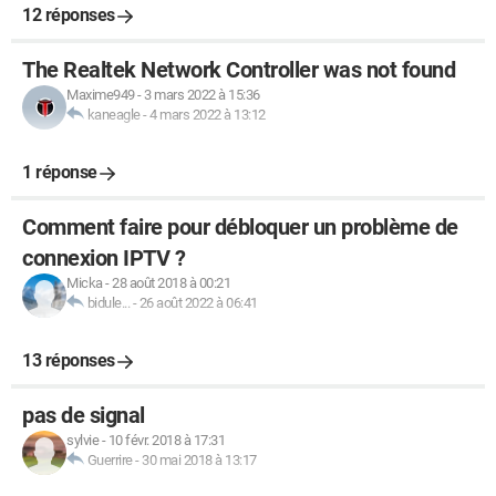
12 réponses
The Realtek Network Controller was not found
Maxime949
-
3 mars 2022 à 15:36
kaneagle
-
4 mars 2022 à 13:12
1 réponse
Comment faire pour débloquer un problème de
connexion IPTV ?
Micka
-
28 août 2018 à 00:21
bidule...
-
26 août 2022 à 06:41
13 réponses
pas de signal
sylvie
-
10 févr. 2018 à 17:31
Guerrire
-
30 mai 2018 à 13:17