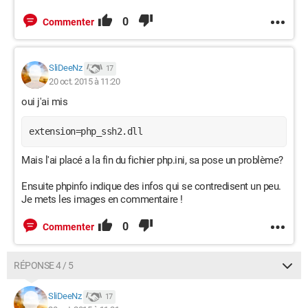
0
Commenter
SliDeeNz
17
20 oct. 2015 à 11:20
oui j'ai mis
extension=php_ssh2.dll
Mais l'ai placé a la fin du fichier php.ini, sa pose un problème?
Ensuite phpinfo indique des infos qui se contredisent un peu.
Je mets les images en commentaire !
0
Commenter
RÉPONSE 4 / 5
SliDeeNz
17