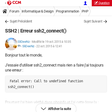
Question
Forum
Informatique & Design
Programmation
PHP
Sujet Précédent
Sujet Suivant
SSH2 | Erreur ssh2_connect()
SliDeeNz
-
Modifié le 19 oct. 2015 à 10:35
SliDeeNz
-
22 oct. 2015 à 12:41
Bonjour tout le monde,
J'essaie d'utiliser ssh2_connect mais rien a faire j'ai toujours
une erreur :
 Fatal error: Call to undefined function 
ssh2_connect()
Pourtant j'ai bien vérifié dans phpinfo et j'ai cette ligne la :
Afficher la suite