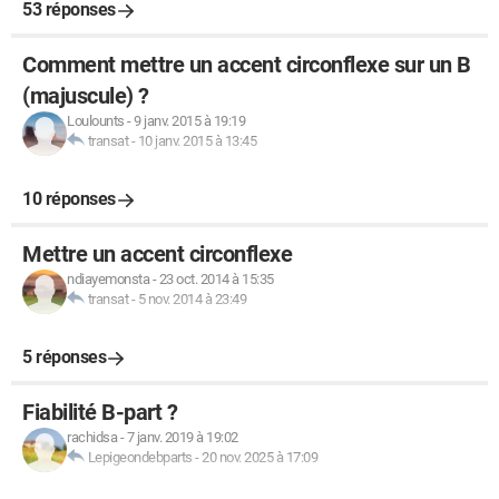
53 réponses
Comment mettre un accent circonflexe sur un B
(majuscule) ?
Loulounts
-
9 janv. 2015 à 19:19
transat
-
10 janv. 2015 à 13:45
10 réponses
Mettre un accent circonflexe
ndiayemonsta
-
23 oct. 2014 à 15:35
transat
-
5 nov. 2014 à 23:49
5 réponses
Fiabilité B-part ?
rachidsa
-
7 janv. 2019 à 19:02
Lepigeondebparts
-
20 nov. 2025 à 17:09