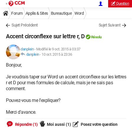
Question
Forum
Applis & Sites
Bureautique
Word
Sujet Précédent
Sujet Suivant
Accent circonflexe sur lettre r, D
Résolu
danplein
-
Modifié le 9 oct. 2015 à 03:37
danplein
-
10 oct. 2015 à 23:36
Bonjour,
Je voudrais taper sur Word un accent circonflexe sur les lettres
r et D pour mes formules de calcule, mais je ne sais pas
comment.
Pouvez-vous me l'expliquer?
Merci d'avance.
Répondre (1)
Moi aussi
(1)
Posez votre question