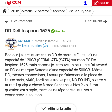
Question
Forum
Matériel & Système
Stockage
Disque dur / SSD
Sujet Précédent
Sujet Suivant
DD Dell Inspiron 1525
Résolu
TAVERNIER
-
Modifié le 8 oct. 2015 à 17:06
lavoix_du_client
-
13 oct. 2015 à 12:14
Bonjour, j'ai actuellement un DD de marque Fujitsu d'une
capacité de 120GB (SERIAL ATA (SATA) sur mon PC Dell
Inspiron 1525 mais comme je le trouve un peu juste j'ai acheté
un DD de marque Seagate d'une capacité de 500GB. Même
DD, mêmes connections, il rentre parfaitement à la place de
l'autre mais, MAIS, l'ordi ne le trouve pas, NO FOUND, bizarre, y
aurait il quelque chose à modifier dans le bios ? voilà ma
question est simple, merci de ne répondre que si vous
connaissez la solution.
Afficher la suite
--