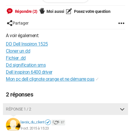
étudier vaut mieux qu'ignorer
Répondre (2)
Moi aussi
Posez votre question
Partager
A voir également:
DD Dell Inspiron 1525
Cloner un dd
Fichier .dd
Dd signification sms
Dell inspiron 6400 driver
Mon pc dell clignote orange et ne démarre pas
✓
2 réponses
RÉPONSE 1 / 2
lavoix_du_client
87
9 oct. 2015 à 15:23