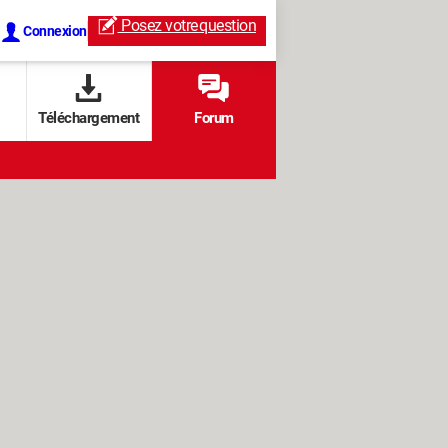
Posez votre
question
Connexion
Téléchargement
Forum