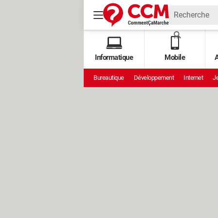
Informatique
Mobile
A
Bureautique
Développement
Internet
Je