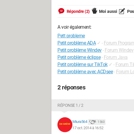
Répondre (2)
Moi aussi
Pose
A voir également:
Pett probleme
Petit problème ADA
✓
-
Forum Progra
Petit problème Windev
-
Forum Windev
Petit problème éclipse
-
Forum Java
Petit problème sur TikTok
✓
-
Forum Ti
Petit problème avec ACDsee
-
Forum Lo
2 réponses
RÉPONSE 1 / 2
Miura564
1 560
17 oct. 2014 à 16:52