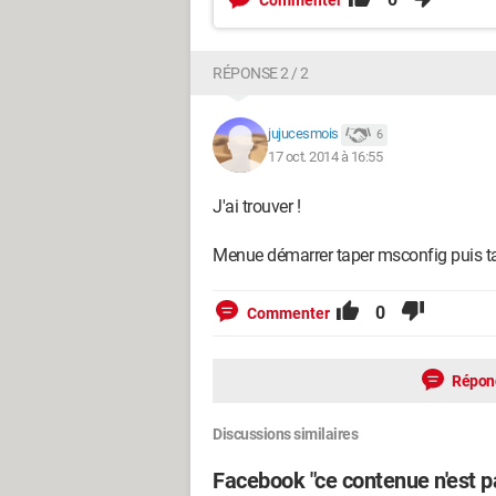
Commenter
RÉPONSE 2 / 2
jujucesmois
6
17 oct. 2014 à 16:55
J'ai trouver !
Menue démarrer taper msconfig puis ta
0
Commenter
Répon
Discussions similaires
Facebook "ce contenue n'est p