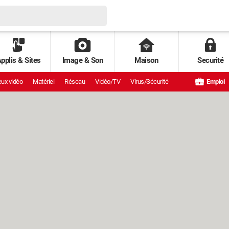
pplis & Sites
Image & Son
Maison
Securité
ux vidéo
Matériel
Réseau
Vidéo/TV
Virus/Sécurité
Emploi