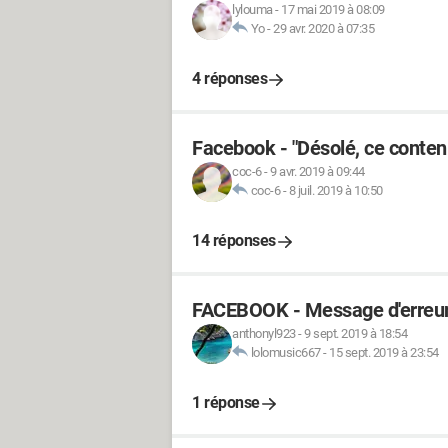
lylouma
-
17 mai 2019 à 08:09
Yo
-
29 avr. 2020 à 07:35
4 réponses
Facebook - "Désolé, ce contenu 
coc-6
-
9 avr. 2019 à 09:44
coc-6
-
8 juil. 2019 à 10:50
14 réponses
FACEBOOK - Message d'erreur "
anthonyl923
-
9 sept. 2019 à 18:54
lolomusic667
-
15 sept. 2019 à 23:54
1 réponse