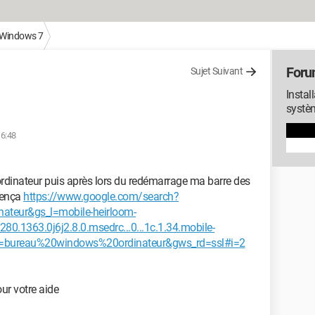
Windows 7
Foru
Sujet Suivant
Instal
systè
16:48
 ordinateur puis après lors du redémarrage ma barre des
mença
https://www.google.com/search?
teur&gs_l=mobile-heirloom-
280.1363.0j6j2.8.0.msedrc...0...1c.1.34.mobile-
&q=bureau%20windows%20ordinateur&gws_rd=ssl#i=2
our votre aide