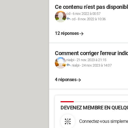
Ce contenu n’est pas disponib
cd
-
6 nov. 2022 à 00:57
cd
-
8 nov. 2022 à 10:36
12 réponses
Comment corriger l'erreur ind
nialpi
-
21 nov. 2023 à 21:15
nialpi
-
24 nov. 2023 à 14:07
4 réponses
DEVENEZ MEMBRE EN QUELQU
Connectez-vous simplemen