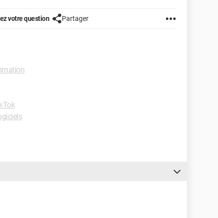
z votre question
Partager
mmation
kTok
giciels