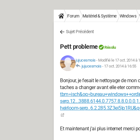
Forum
Matériel & Système
Windows
Sujet Précédent
Pett probleme
Résolu
jujucesmois
-
Modifié le 17 oct. 2014 à 
jujucesmois
-
17 oct. 2014 à 16:55
Bonjour, je fesait le nettoyage de mon
taches a changer avant elle eter com
tbm=isch&oq=bureau+windows++ordina
serp.12...3888.6144.0.7757.8.8.0.0.0.1.
heirloom-serp..6.2.285.3Z3ei5Ip1RU
Et maintenant j'ai plus internet merci p