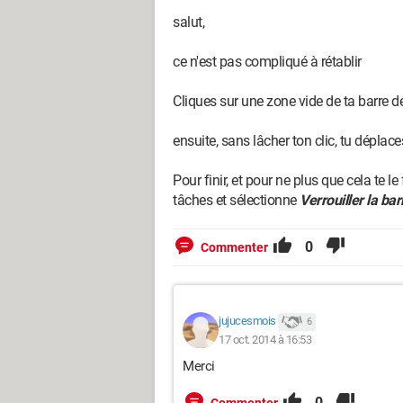
salut,
ce n'est pas compliqué à rétablir
Cliques sur une zone vide de ta barre d
ensuite, sans lâcher ton clic, tu déplace
Pour finir, et pour ne plus que cela te le
tâches et sélectionne
Verrouiller la ba
0
Commenter
jujucesmois
6
17 oct. 2014 à 16:53
Merci
0