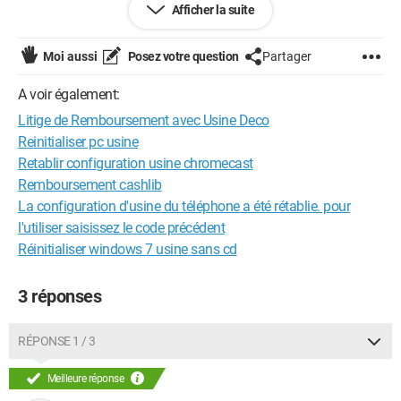
Afficher la suite
l'entreprise.
En attente de vos nouvelles....
Moi aussi
Posez votre question
Partager
A voir également:
Litige de Remboursement avec Usine Deco
Reinitialiser pc usine
Retablir configuration usine chromecast
Remboursement cashlib
La configuration d'usine du téléphone a été rétablie. pour
l'utiliser saisissez le code précédent
Réinitialiser windows 7 usine sans cd
3 réponses
RÉPONSE 1 / 3
Meilleure réponse