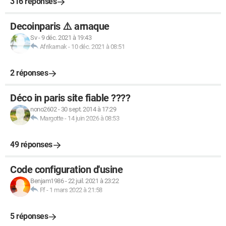
316 réponses
Decoinparis ⚠️ arnaque
Sv
-
9 déc. 2021 à 19:43
Afrikarnak
-
10 déc. 2021 à 08:51
2 réponses
Déco in paris site fiable ????
nono2602
-
30 sept. 2014 à 17:29
Margotte
-
14 juin 2026 à 08:53
49 réponses
Code configuration d'usine
Benjam1986
-
22 juil. 2021 à 23:22
Ff
-
1 mars 2022 à 21:58
5 réponses