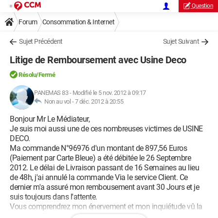
Question
Forum
Consommation & Internet
Sujet Précédent
Sujet Suivant
Litige de Remboursement avec Usine Deco
Résolu/Fermé
PANEMAS 83
-
Modifié le 5 nov. 2012 à 09:17
Non au vol -
7 déc. 2012 à 20:55
Bonjour Mr Le Médiateur,
Je suis moi aussi une de ces nombreuses victimes de USINE
DECO.
Ma commande N°96976 d'un montant de 897,56 Euros
(Paiement par Carte Bleue) a été débitée le 26 Septembre
2012. Le délai de Livraison passant de 16 Semaines au lieu
de 48h, j'ai annulé la commande Via le service Client. Ce
dernier m'a assuré mon rembousement avant 30 Jours et je
suis toujours dans l'attente.
Vous comprendrez mon énervement et mon inquiétude vû la
somme déboursée et surtout le manque de sérieux de