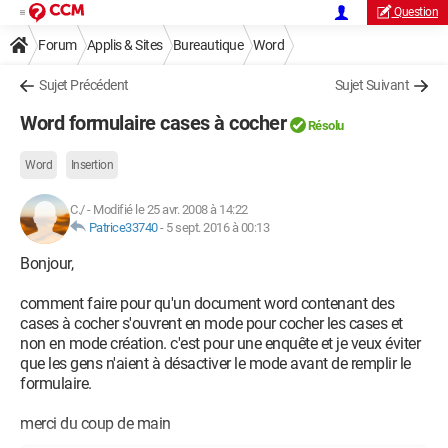
Question
Forum
Applis & Sites
Bureautique
Word
Sujet Précédent
Sujet Suivant
Word formulaire cases à cocher
Résolu
Word
Insertion
C./
-
Modifié le 25 avr. 2008 à 14:22
Patrice33740
-
5 sept. 2016 à 00:13
Bonjour,
comment faire pour qu'un document word contenant des
cases à cocher s'ouvrent en mode pour cocher les cases et
non en mode création. c'est pour une enquête et je veux éviter
que les gens n'aient à désactiver le mode avant de remplir le
formulaire.
merci du coup de main