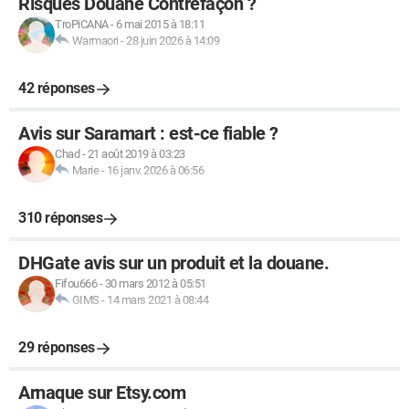
Risques Douane Contrefaçon ?
TroPiCANA
-
6 mai 2015 à 18:11
Warmaori
-
28 juin 2026 à 14:09
42 réponses
Avis sur Saramart : est-ce fiable ?
Chad
-
21 août 2019 à 03:23
Marie
-
16 janv. 2026 à 06:56
310 réponses
DHGate avis sur un produit et la douane.
Fifou666
-
30 mars 2012 à 05:51
GIMS
-
14 mars 2021 à 08:44
29 réponses
Arnaque sur Etsy.com