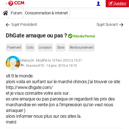
Question
Forum
Consommation & Internet
Sujet Précédent
Sujet Suivant
DhGate arnaque ou pas ?
Résolu/Fermé
Paiement
Colis
Livraison
Store
Remboursement
bilalou24
-
Modifié le 15 févr. 2010 à 15:31
Nounou973 -
14 janv. 2016 à 18:10
slt tt le monde.
alors voila en surfant sur le marché chinois j'ai trouver ce site
http://www.dhgate.com/
et je vous connaitre votre avis sur .
es une arnaque ou pas parceque on regardant les prix des
marchandise en vente (on a l'impression qu'on veut nous
arnaquer )
alors informer nous plus sur ces sites la.
merci