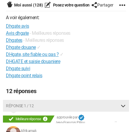
Moi aussi
(128)
Posez votre question
Partager
A voir également:
Dhgate avis
Avis dhgate
- Meilleures réponses
Dhgates
- Meilleures réponses
Dhgate douane
✓
DHgate, site fiable ou pas ?
✓
DHGATE et saisie douaniere
Dhgate suivi
Dhgate point relais
12 réponses
RÉPONSE 1 / 12
approuvée par
Meilleure réponse
Jean-François Pillou
Afrikarnak