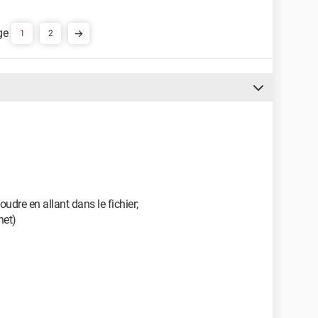
1
2
soudre en allant dans le fichier;
net)