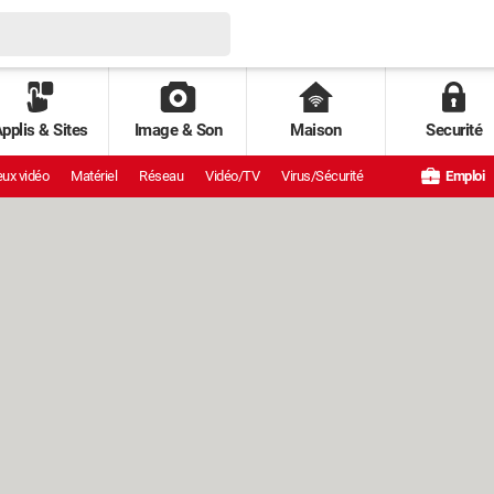
pplis & Sites
Image & Son
Maison
Securité
ux vidéo
Matériel
Réseau
Vidéo/TV
Virus/Sécurité
Emploi