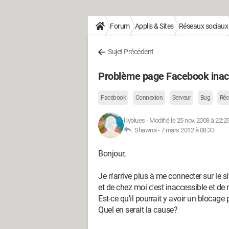
Forum
Applis & Sites
Réseaux sociaux
Sujet Précédent
Problème page Facebook inac
Facebook
Connexion
Serveur
Bug
Réc
lilyblues
-
Modifié le 25 nov. 2008 à 22:2
Shawna -
7 mars 2012 à 08:33
Bonjour,
Je n'arrive plus à me connecter sur le s
et de chez moi c'est inaccessible et de
Est-ce qu'il pourrait y avoir un blocag
Quel en serait la cause?