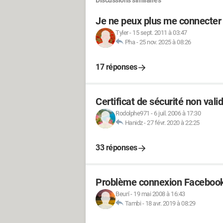
Discussions similaires
Je ne peux plus me connecter
Tyler
-
15 sept. 2011 à 03:47
Pha
-
25 nov. 2025 à 08:26
17 réponses
Certificat de sécurité non vali
Rodolphe971
-
6 juil. 2006 à 17:30
Hanidz
-
27 févr. 2020 à 22:25
33 réponses
Problème connexion Faceboo
Beun'
-
19 mai 2008 à 16:43
Tambi
-
18 avr. 2019 à 08:29