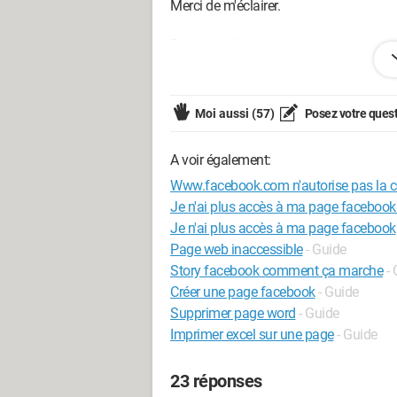
Merci de m'éclairer.
Bonne soirée
Configuration: 
Windows XP

Firefox 3.0.4
Moi aussi
(57)
Posez votre ques
A voir également:
Www.facebook.com n'autorise pas la 
Je n'ai plus accès à ma page facebook
Je n'ai plus accès à ma page facebook
Page web inaccessible
- Guide
Story facebook comment ça marche
-
Créer une page facebook
- Guide
Supprimer page word
- Guide
Imprimer excel sur une page
- Guide
23 réponses