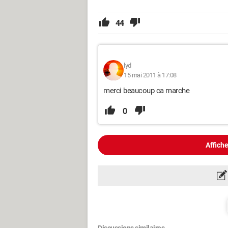
44
lyd
15 mai 2011 à 17:08
merci beaucoup ca marche
0
Affiche