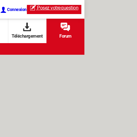
Posez votre
question
Connexion
Téléchargement
Forum