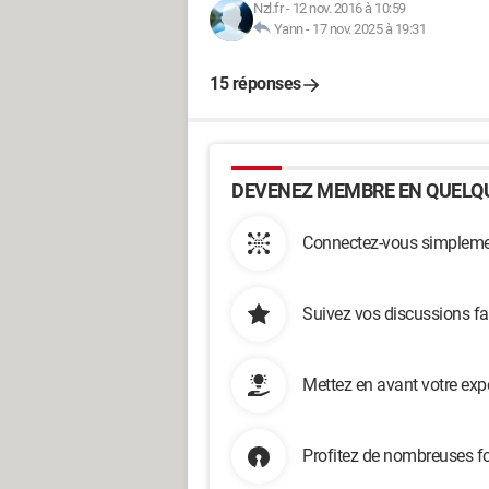
Nzl.fr
-
12 nov. 2016 à 10:59
Yann
-
17 nov. 2025 à 19:31
15 réponses
DEVENEZ MEMBRE EN QUELQU
Connectez-vous simplemen
Suivez vos discussions fa
Mettez en avant votre exp
Profitez de nombreuses fo