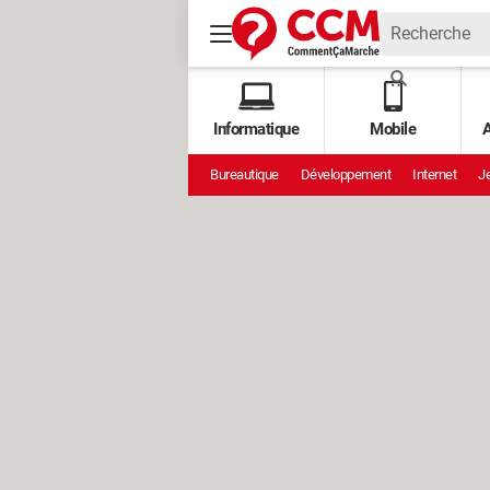
Informatique
Mobile
A
Bureautique
Développement
Internet
Je