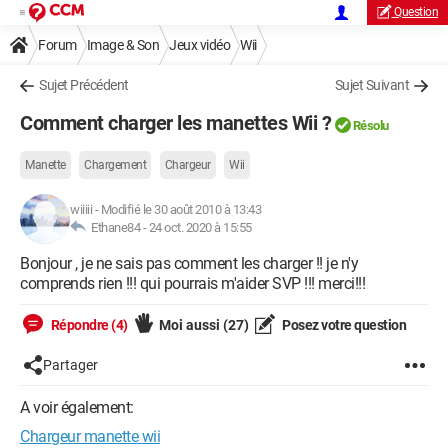
Question
Forum
Image & Son
Jeux vidéo
Wii
Sujet Précédent
Sujet Suivant
Comment charger les manettes Wii ?
Résolu
Manette
Chargement
Chargeur
Wii
wiiiii
-
Modifié le 30 août 2010 à 13:43
Ethane84 -
24 oct. 2020 à 15:55
Bonjour , je ne sais pas comment les charger !! je n'y
comprends rien !!! qui pourrais m'aider SVP !!! merci!!!
Répondre (4)
Moi aussi
(27)
Posez votre question
Partager
A voir également:
Chargeur manette wii