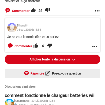
devant et là ça marche
24
Commenter
Ethane84
24 oct. 2020 à 15:55
Je ne vois le socle d’on vous parlez
4
Commenter
Afficher toute la discussion
Répondre
Posez votre question
Discussions similaires
comment fonctionne le chargeur batteries wii
bonemine06
-
29 juil. 2008 à 19:54
elexa18
-
26 juin 2026 à 14:01