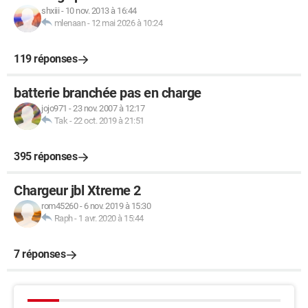
shxiii
-
10 nov. 2013 à 16:44
mlenaan
-
12 mai 2026 à 10:24
119 réponses
batterie branchée pas en charge
jojo971
-
23 nov. 2007 à 12:17
Tak
-
22 oct. 2019 à 21:51
395 réponses
Chargeur jbl Xtreme 2
rom45260
-
6 nov. 2019 à 15:30
Raph
-
1 avr. 2020 à 15:44
7 réponses