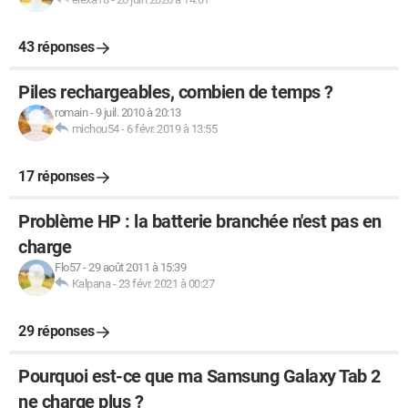
43 réponses
Piles rechargeables, combien de temps ?
romain
-
9 juil. 2010 à 20:13
michou54
-
6 févr. 2019 à 13:55
17 réponses
Problème HP : la batterie branchée n'est pas en
charge
Flo57
-
29 août 2011 à 15:39
Kalpana
-
23 févr. 2021 à 00:27
29 réponses
Pourquoi est-ce que ma Samsung Galaxy Tab 2
ne charge plus ?