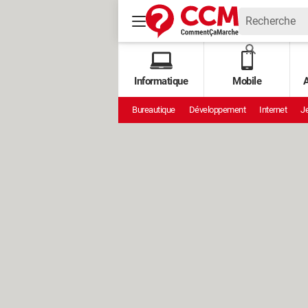
Informatique
Mobile
A
Bureautique
Développement
Internet
Je