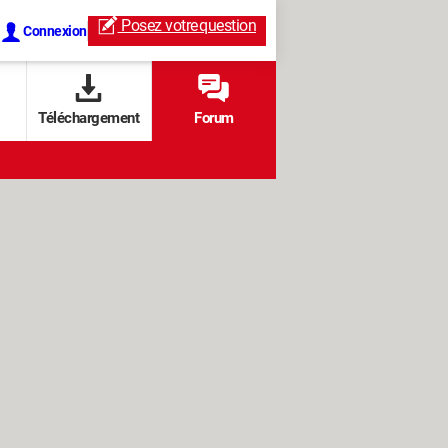
Posez votre
question
Connexion
Téléchargement
Forum