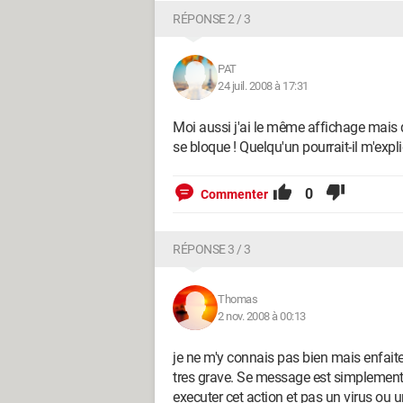
RÉPONSE 2 / 3
PAT
24 juil. 2008 à 17:31
Moi aussi j'ai le même affichage mais qu
se bloque ! Quelqu'un pourrait-il m'expl
0
Commenter
RÉPONSE 3 / 3
Thomas
2 nov. 2008 à 00:13
je ne m'y connais pas bien mais enfait
tres grave. Se message est simplement u
executer cet action et pas un virus ou u