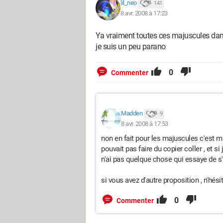
lil_neo
141
8 avr. 2008 à 17:23
Ya vraiment toutes ces majuscules dans
je suis un peu parano
0
Commenter
Madden
9
8 avr. 2008 à 17:53
non en fait pour les majuscules c'est moi
pouvait pas faire du copier coller , et si 
n'ai pas quelque chose qui essaye de s'
si vous avez d'autre proposition , n'hési
0
Commenter