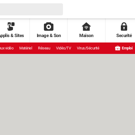
pplis & Sites
Image & Son
Maison
Securité
ux vidéo
Matériel
Réseau
Vidéo/TV
Virus/Sécurité
Emploi