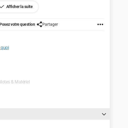
Afficher la suite
Autoriser"
Posez votre question
Partager
iser" ?
 quoi
ait bien aimer savoir a quoi sert ? et pourquoi ce
ilotes & Matériel