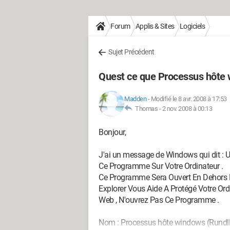
Forum
Applis & Sites
Logiciels
Sujet Précédent
Quest ce que Processus hôte
Madden
-
Modifié le 8 avr. 2008 à 17:53
Thomas -
2 nov. 2008 à 00:13
Bonjour,
J'ai un message de Windows qui dit : 
Ce Programme Sur Votre Ordinateur .
Ce Programme Sera Ouvert En Dehors D
Explorer Vous Aide A Protégé Votre Ord
Web , N'ouvrez Pas Ce Programme .
Nom : Processus hôte windows (Rundl