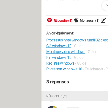
Editeur : Microsoft Windows
et c'est marquer "Autoriser" ou "ne pas 
Répondre (3)
Moi aussi
(1)
Je Click Sur "Autoriser" ou "ne pas Autor
A voir également:
--------------------------------------------
Processus hote windows rundll32 c'est
es ce que c'est grave ? ou pas ? et j'aur
Clé windows 10
- Guide
programme est apparu
Montage video windows
- Guide
Fin windows 10
- Guide
Merci pour vos réponses et suggestion.
Registre windows
- Guide
Pilote son windows 10
- Télécharger - P
Configuration: 
Windows Vista

Internet Explorer 7.0
3 réponses
RÉPONSE 1 / 3