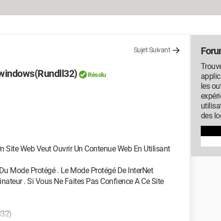
Foru
Sujet Suivant
Trouve
 windows(Rundll32)
Résolu
applic
les ou
expéri
utilis
des lo
Un Site Web Veut Ouvrir Un Contenue Web En Utilisant
u Mode Protégé . Le Mode Protégé De InterNet
inateur . Si Vous Ne Faites Pas Confience A Ce Site
l32)