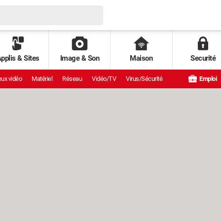
pplis & Sites
Image & Son
Maison
Securité
ux vidéo
Matériel
Réseau
Vidéo/TV
Virus/Sécurité
Emploi