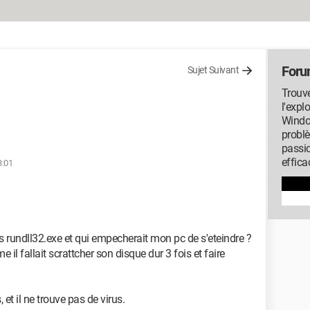
Foru
Sujet Suivant
Trouve
l'expl
Window
probl
passi
effica
3:01
1
us rundll32.exe et qui empecherait mon pc de s'eteindre ?
il fallait scrattcher son disque dur 3 fois et faire
et il ne trouve pas de virus.