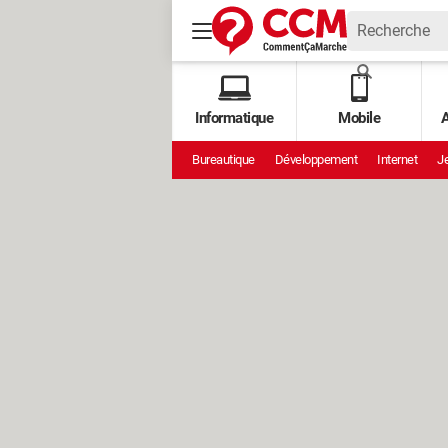
Informatique
Mobile
A
Bureautique
Développement
Internet
Je