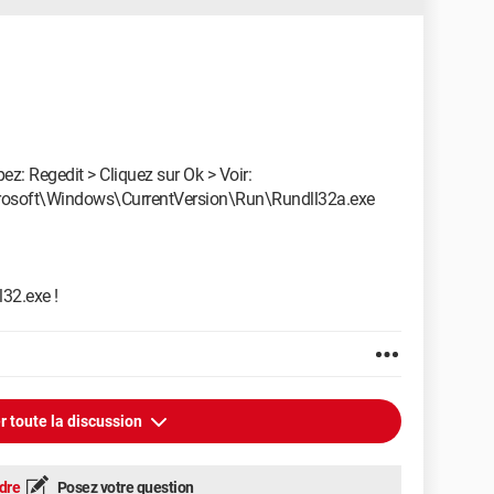
z: Regedit > Cliquez sur Ok > Voir:
oft\Windows\CurrentVersion\Run\Rundll32a.exe
l32.exe !
r toute la discussion
dre
Posez votre question