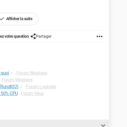
Afficher la suite
z votre question
Partager
 quoi
✓
-
Forum Windows
-
Forum Windows
(Rundll32)
✓
-
Forum Logiciels
- 50% CPU
-
Forum Virus