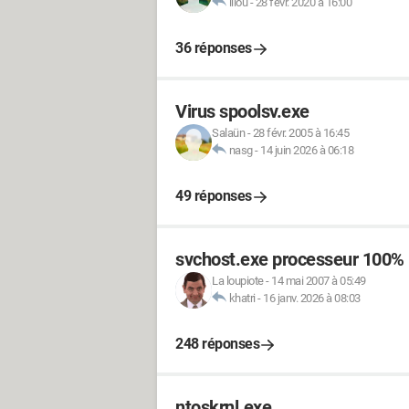
lilou
-
28 févr. 2020 à 16:00
36 réponses
Virus spoolsv.exe
Salaün
-
28 févr. 2005 à 16:45
nasg
-
14 juin 2026 à 06:18
49 réponses
svchost.exe processeur 100
La loupiote
-
14 mai 2007 à 05:49
khatri
-
16 janv. 2026 à 08:03
248 réponses
ntoskrnl.exe