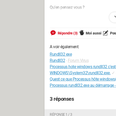
Qu'en pensez vous ?
Merci
Colombe51
Répondre (3)
Moi aussi
Pose
Configuration: 
windows XP
A voir également:
Rundll32 exe
Rundll32
-
Forum Virus
Processus hote windows rundll32 c'est
WINDOWS\System32\rundll32.exe.
✓
Quest ce que Processus hôte windows
Processus rundll32.exe au démarrage 
3 réponses
RÉPONSE 1 / 3