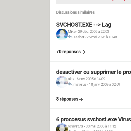
Discussions similaires
SVCHOST.EXE --> Lag
Mike
-
29 déc. 2005 à 22:03
Xasher
-
25 mai 2026 à 13:48
70 réponses
desactiver ou supprimer le pr
alex
-
6 nov. 2005 à 14:09
matvirus
-
18 janv. 2009 à 02:09
8 réponses
6 proccesus svchost.exe Viru
romystuta
-
30 mai 2005 à 11:12