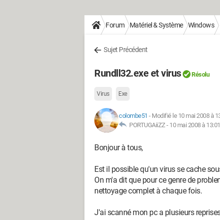
Forum
Matériel & Système
Windows
Sujet Précédent
Rundll32.exe et virus
Résolu
Virus
Exe
colombe51
-
Modifié le 10 mai 2008 à 1
PORTUGAiiZZ -
10 mai 2008 à 13:0
Bonjour à tous,
Est il possible qu'un virus se cache so
On m'a dit que pour ce genre de probleme 
nettoyage complet à chaque fois.
J'ai scanné mon pc a plusieurs reprises, 