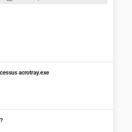
ocessus acrotray.exe
s?