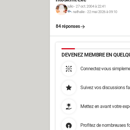
julio
-
27 oct. 2004 à 22:41
nathalie
-
22 mai 2026 à 09:10
84 réponses
DEVENEZ MEMBRE EN QUELQU
Connectez-vous simplemen
Suivez vos discussions fa
Mettez en avant votre exp
Profitez de nombreuses fo