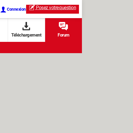
Posez votre
question
Connexion
Téléchargement
Forum