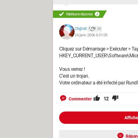
Meilleure réponse
Ch@oS
35
24 janv. 2006 à 01:05
Cliquez sur Démarrage > Exécuter > Tape
HKEY_CURRENT_USER\Software\Micros
Vous verrez !
C'est un trojan.
Votre ordinateur a été infecté par Rundl
12
Commenter
Affiche
Répon