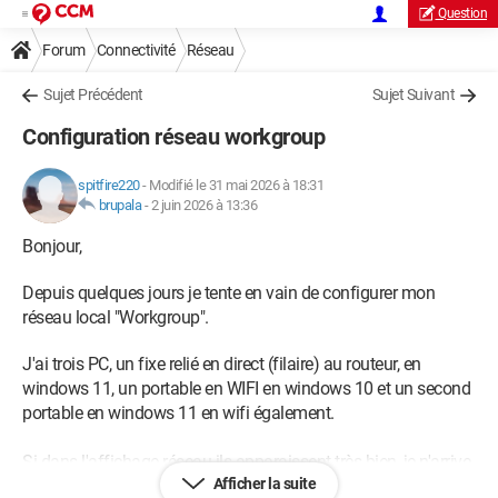
Question
Forum
Connectivité
Réseau
Sujet Précédent
Sujet Suivant
Configuration réseau workgroup
spitfire220
-
Modifié le 31 mai 2026 à 18:31
brupala
-
2 juin 2026 à 13:36
Bonjour,
Depuis quelques jours je tente en vain de configurer mon
réseau local "Workgroup".
J'ai trois PC, un fixe relié en direct (filaire) au routeur, en
windows 11, un portable en WIFI en windows 10 et un second
portable en windows 11 en wifi également.
Si dans l'affichage réseau ils apparaissent très bien, je n'arrive
Afficher la suite
pas à y accéder!