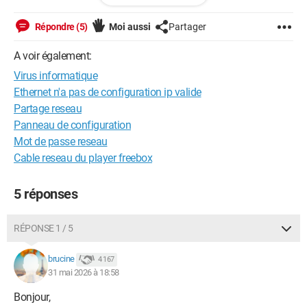
Répondre (5)
Moi aussi
Partager
A voir également:
Virus informatique
J'ai tenté pas mal de solutions trouvées sur le web, mais rien
Ethernet n'a pas de configuration ip valide
ne résous mon problème.
Partage reseau
Panneau de configuration
Auriez-vous une idée ou la solution miracle qui me permettrait
Mot de passe reseau
la configuration de mon réseau local?
Cable reseau du player freebox
Merci.
5 réponses
RÉPONSE 1 / 5
brucine
4 167
31 mai 2026 à 18:58
Bonjour,