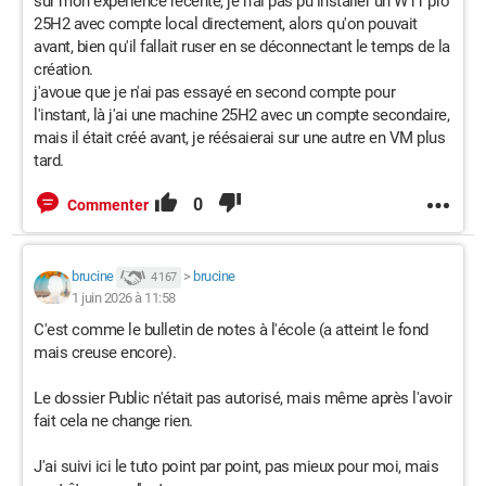
sur mon expérience récente, je n'ai pas pu installer un W11 pro
25H2 avec compte local directement, alors qu'on pouvait
avant, bien qu'il fallait ruser en se déconnectant le temps de la
création.
j'avoue que je n'ai pas essayé en second compte pour
l'instant, là j'ai une machine 25H2 avec un compte secondaire,
mais il était créé avant, je réésaierai sur une autre en VM plus
tard.
0
Commenter
brucine
>
brucine
4 167
1 juin 2026 à 11:58
C'est comme le bulletin de notes à l'école (a atteint le fond
mais creuse encore).
Le dossier Public n'était pas autorisé, mais même après l'avoir
fait cela ne change rien.
J'ai suivi ici le tuto point par point, pas mieux pour moi, mais