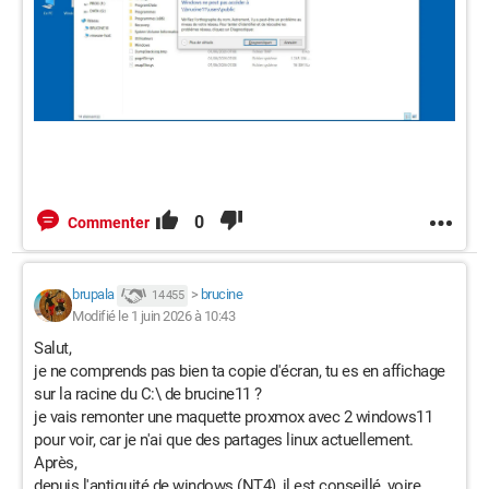
0
Commenter
brupala
>
brucine
14 455
Modifié le 1 juin 2026 à 10:43
Salut,
je ne comprends pas bien ta copie d'écran, tu es en affichage
sur la racine du C:\ de brucine11 ?
je vais remonter une maquette proxmox avec 2 windows11
pour voir, car je n'ai que des partages linux actuellement.
Après,
depuis l'antiquité de windows (NT4), il est conseillé, voire