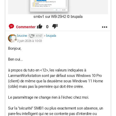
smbv1 sur WB-25H2 © brupala
0
Commenter
brucine
>
brupala
4 167
2 juin 2026 à 10:03
Bonjour,
Ben oui...
à propos du tuto en <12>, les valeurs indiquées à
LanmanWorkstation sont par défaut sous Windows 10 Pro
(client) de même que la deuxième sous Windows 11 Home
(cible) mais pas la première qui doit être créée.
Le paramétrage ne change rien à l'échec chez moi.
Sur la "sécurité" SMB1 ou plus exactement son absence, un
pare-feu intelligent qui ne se contente pas d'interdire ou