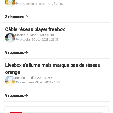
Frezdesboas
-
5 oct. 2017 à 21:07
3 réponses
Câble réseau player freebox
Madiba
-
29 déc. 2023 à 13:43
brupala
-
30 déc. 2023 à 23:33
9 réponses
Livebox s'allume mais marque pas de réseau
orange
Bebelle
-
11 déc. 2021 à 09:51
kaumune
-
23 déc. 2021 à 10:53
9 réponses