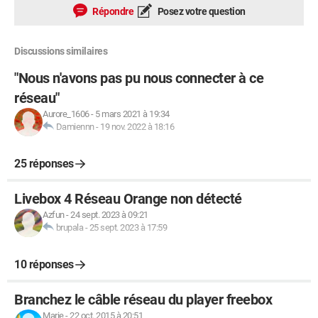
Répondre
Posez votre question
Discussions similaires
"Nous n'avons pas pu nous connecter à ce
réseau"
Aurore_1606
-
5 mars 2021 à 19:34
Damiennn
-
19 nov. 2022 à 18:16
25 réponses
Livebox 4 Réseau Orange non détecté
Azfun
-
24 sept. 2023 à 09:21
brupala
-
25 sept. 2023 à 17:59
10 réponses
Branchez le câble réseau du player freebox
Marie
-
22 oct. 2015 à 20:51