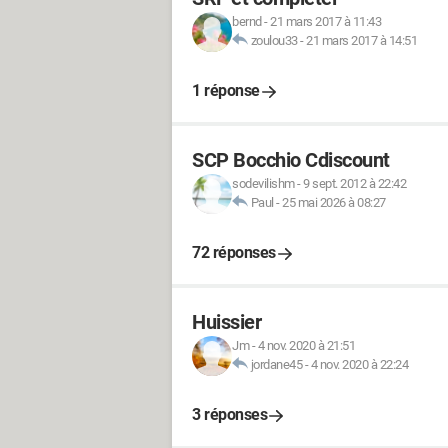
bernd
-
21 mars 2017 à 11:43
zoulou33
-
21 mars 2017 à 14:51
1 réponse
SCP Bocchio Cdiscount
sodevilishm
-
9 sept. 2012 à 22:42
Paul
-
25 mai 2026 à 08:27
72 réponses
Huissier
Jm
-
4 nov. 2020 à 21:51
jordane45
-
4 nov. 2020 à 22:24
3 réponses