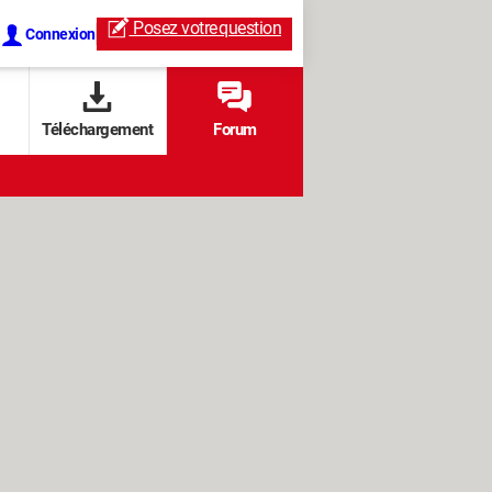
Posez votre
question
Connexion
Téléchargement
Forum