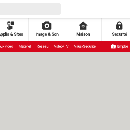
pplis & Sites
Image & Son
Maison
Securité
ux vidéo
Matériel
Réseau
Vidéo/TV
Virus/Sécurité
Emploi