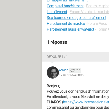
Échapper au harcèlement
Completel harcèlement
-
Forum telepho
Harcèlement
-
Forum Vos droits sur int
Scp tournoux mougenot harcèlement
-
Harcelement de macfee
-
Forum Virus
Harcèlement huissier waterlot
-
Forum 
1 réponse
RÉPONSE 1 / 1
Adraen
251
17 juil. 2025 à 08:35
Bonjour,
Pouvez vous donner plus d'information
En attendant, si vous êtes victime de c
PHAROS (
https://www.internet-signal
commissariat ou gendarmerie pour dépo