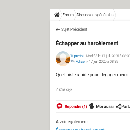
Forum
Discussions générales
Sujet Précédent
Échapper au harcèlement
Tupuetoi
-
Modifié le 17 juil. 2025 à 08:0
Adraen
-
17 juil. 2025 à 08:35
Quell piste rapide pour dégager merci
Aidez svp
Répondre (1)
Moi aussi
Part
A voir également: