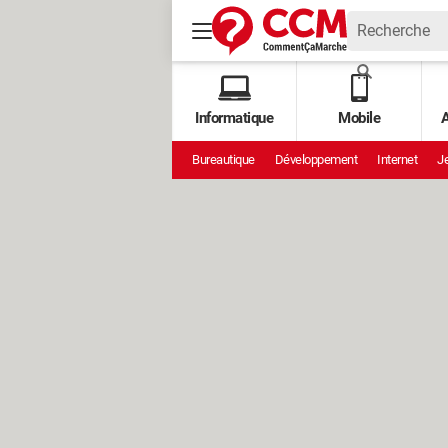
Informatique
Mobile
A
Bureautique
Développement
Internet
Je