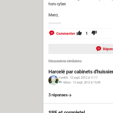
hors cyber.
Merci,
1
Commenter
Répon
Discussions similaires
Harcelé par cabinets d'huissie
Yoni06
-
12 sept. 2012 à 11:17
tribun
-
12 sept. 2012 à 15:09
3 réponses
SRF et completel