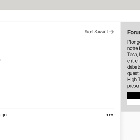
Foru
Sujet Suivant
Plonge
notre 
Tech, 
9
entre 
débats
questi
High-T
présen
ager