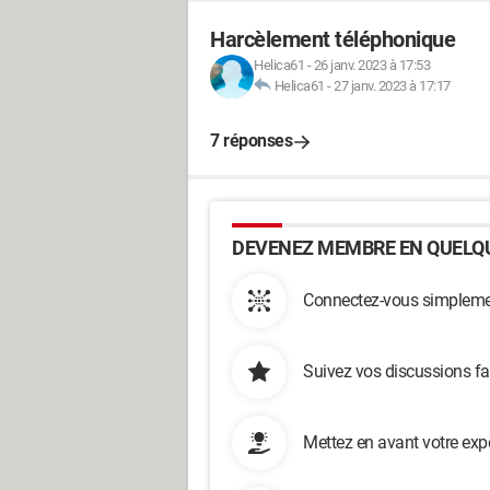
Harcèlement téléphonique
Helica61
-
26 janv. 2023 à 17:53
Helica61
-
27 janv. 2023 à 17:17
7 réponses
DEVENEZ MEMBRE EN QUELQU
Connectez-vous simplemen
Suivez vos discussions fa
Mettez en avant votre exp