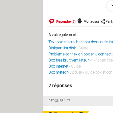
from os import lstat

from tkinter import *

from tkinter import messagebox

window = Tk()

Répondre (7)
Moi aussi
Part
window.title("List Box")

window.geometry("350x700")

A voir également:
Text box et scrollbar sont dessus de lis
def submit():

Diskpart list disk
- Guide
    data=txtData.get()

Problème connexion box enki connect
    lstBox.insert(END, data)

Box free bruit ventilateur
✓
-
Forum Fre
Box internet
- Guide
def select():

Box meteor
- Accueil - Guide box et con
    data=lstBox.get(ANCHOR)

    messagebox.showinfo("Data", data)

7 réponses
def update():

    if txtData.get() != "":

RÉPONSE 1 / 7
        uid=lstBox.index(ANCHOR)

        udata=txtData.get()
