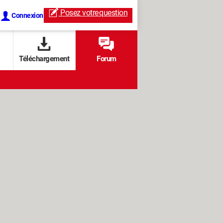
Posez votre
question
Connexion
Téléchargement
Forum