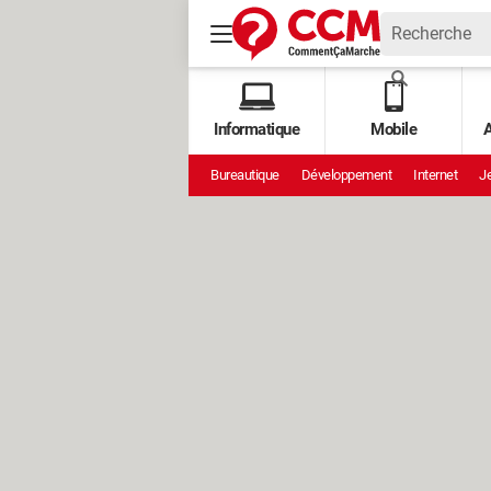
Informatique
Mobile
A
Bureautique
Développement
Internet
Je