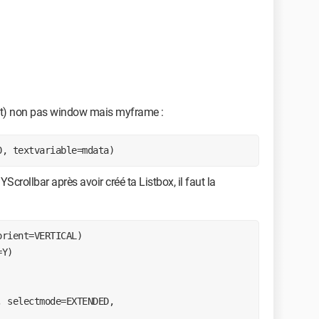
ent) non pas window mais myframe :
0, textvariable=mdata)
Scrollbar après avoir créé ta Listbox, il faut la
rient=VERTICAL)

Y)
