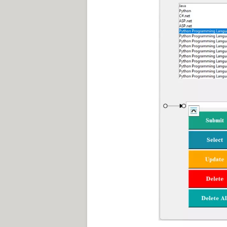
lstBox.insert(END, "Python")

mydata = ["C#.net", "ASP.net", "A
for data in mydata:

    lstBox.insert(END, data)

for i in range(10):

    lstBox.insert(END, "Python Programming Language in Tamil")

# lstBox.bind("<<ListboxSelect>>"
btnSub = Button(window, text="Sub
fg="white",

                                            width=10, 
"bold"),

                                        
btnSub.pack(pady=2)

btnSelect = Button(window, text="
                  bg="#1289A7", fg="white",width=10, font=("times", 15, 
"bold"),

                                        