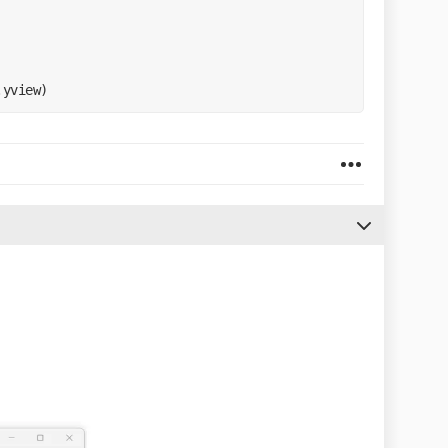
ent=VERTICAL)

.yview)
extvariable=mdata)

 height=15, selectmode=EXTENDED, 
yview)

Y) # pour couvrir entier

serer les datas à la fin
