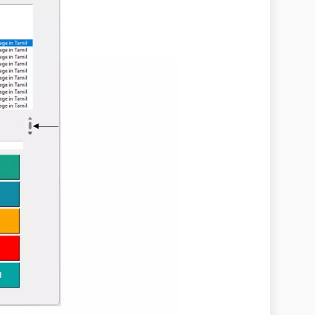
SP.net"]

, lstbind)

mit", padx=20, pady=10, bg="#16a085", 
font=("times", 15, 
                        command=submit)

Select", padx=20, pady=10,

                        command=select)
