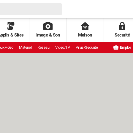
pplis & Sites
Image & Son
Maison
Securité
ux vidéo
Matériel
Réseau
Vidéo/TV
Virus/Sécurité
Emploi