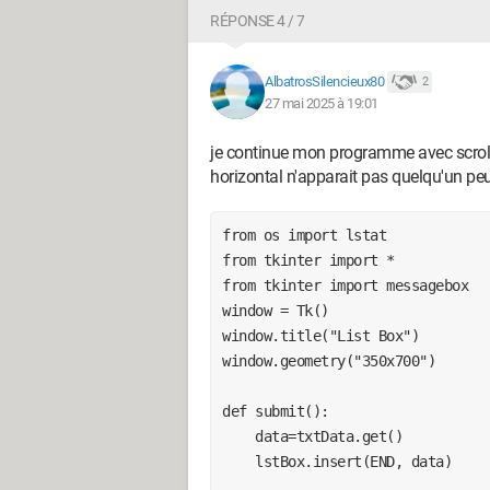
RÉPONSE 4 / 7
Windows / Firefox 138.0
AlbatrosSilencieux80
2
27 mai 2025 à 19:01
je continue mon programme avec scroll
horizontal n'apparait pas quelqu'un peu
from os import lstat

from tkinter import *

from tkinter import messagebox

window = Tk()

window.title("List Box")

window.geometry("350x700")

def submit():

    data=txtData.get()

    lstBox.insert(END, data)
