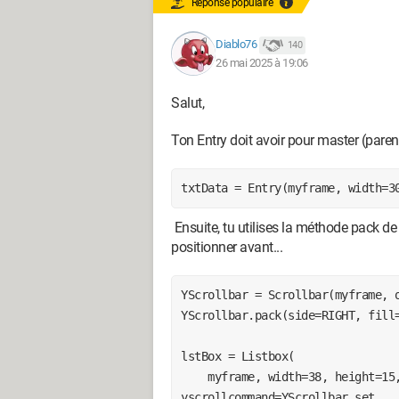
        lstBox.delete(ANCHOR)

Réponse populaire
        lstBox.insert(uid, udata)

        txtData.delete(0, END)

Diablo76
140
    else:

26 mai 2025 à 19:06
        messagebox.showinfo("Message", "Please Select Any Option")

Salut,
def delete():

Ton Entry doit avoir pour master (par
    lstBox.delete(ANCHOR) # data de lstbox va effecer

    txtData.delete(0, END) # data de txtbox va effecer

txtData = Entry(myframe, width=3
def lstbind(event):

    id=lstBox.curselection()

Ensuite, tu utilises la méthode pack de Y
positionner avant...
    data=lstBox.get(id)

    mdata.set(data)

YScrollbar = Scrollbar(myframe, o
def deleteall():

YScrollbar.pack(side=RIGHT, fill=
    for item in reversed(lstBox.curselection()):

        lstBox.delete(item)

lstBox = Listbox(

    myframe, width=38, height=15, selectmode=EXTENDED, 
myframe=Frame(window)

yscrollcommand=YScrollbar.set
