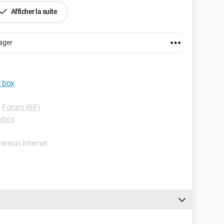
Afficher la suite
ager
t box
-
Forum WiFi
ebox
nexion Internet