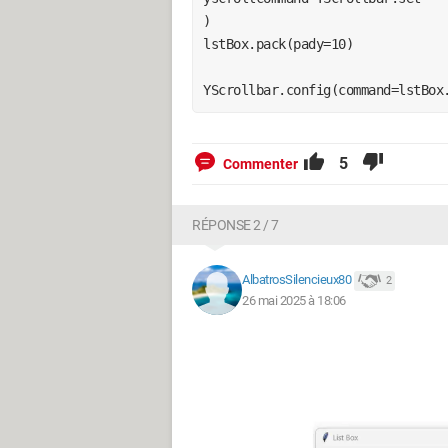
myframe.pack()

)

lstBox.pack(pady=10)

YScrollbar=Scrollbar(myframe, ori
YScrollbar.config(command=lstBox
mdata=StringVar()

txtData=Entry(window, width=30, t
txtData.pack(pady=10)

5
Commenter
lstBox=Listbox(myframe, width=38,
RÉPONSE 2 / 7
yscrollcommand=YScrollbar.set)

lstBox.pack(pady=10)

AlbatrosSilencieux80
2
26 mai 2025 à 18:06
YScrollbar.config(command=lstBox.
YScrollbar.pack(side=RIGHT, fill=
lstBox.insert(END, "C")# on va in
lstBox.insert(END, "C++")

lstBox.insert(END, "Java")
