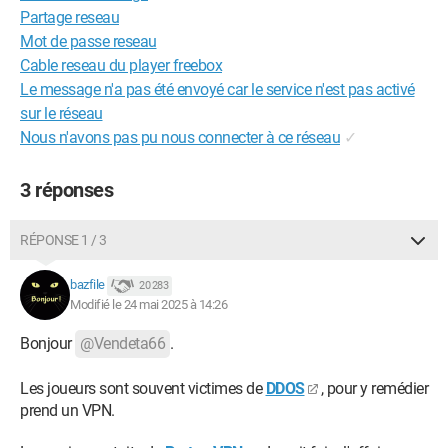
Partage reseau
Mot de passe reseau
Cable reseau du player freebox
Le message n'a pas été envoyé car le service n'est pas activé
sur le réseau
Nous n'avons pas pu nous connecter à ce réseau
✓
3 réponses
RÉPONSE 1 / 3
bazfile
20 283
Modifié le 24 mai 2025 à 14:26
Bonjour
@Vendeta66
.
Les joueurs sont souvent victimes de
DDOS
, pour y remédier
prend un VPN.