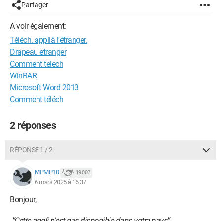
Partager
A voir également:
Téléch. applià l'étranger.
Drapeau etranger
Comment telech
WinRAR
Microsoft Word 2013
Comment téléch
2 réponses
RÉPONSE 1 / 2
MPMP10
19 002
6 mars 2025 à 16:37
Bonjour,
"
Cette appli n'est pas disponible
dans votre pays
"