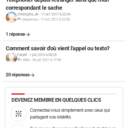
correspondant le sache
Christophe_dk
-
17 oct. 2017 à 22:34
piquesous
-
17 oct. 2017 à 22:50
1 réponse
Comment savoir d'où vient l'appel ou texto?
Patatif
-
1 juil. 2016 à 08:28
Xileh
-
30 juil. 2021 à 17:08
20 réponses
DEVENEZ MEMBRE EN QUELQUES CLICS
Connectez-vous simplement avec ceux qui
partagent vos intérêts