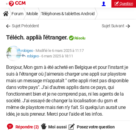
Question
Forum
Mobile
Téléphones & tablettes Android
Sujet Précédent
Sujet Suivant
Téléch. applià l'étranger.
Résolu
robigeo
-
Modifié le 6 mars 2025 à 11:17
robigeo
-
6 mars 2025 à 18:11
Bonjour, Mon gsm à été acheté en Belgique et pour l'instant je
suis à l'étranger où j'aimerais charger une appli sur playstore
mais un message m'appataît " cette appli n'est pas disponible
dans votre pays". J'ai d'autres applis dans ce pays, qui
fonctionnent bien et je ne comprend pas, ni les agents de la
socièté. J'ai essayé de changer la localisation du gsm et
même de playstore mais rien n'y fait. Si quelqu'un aurait une
idée, je suis preneur. Merci pour l'aide et les infos.
Répondre (2)
Moi aussi
Posez votre question