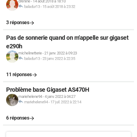
drenine
-
14 août 2018 à 18:10
baladur13
-
15 août 2018 à 23:32
3 réponses
Pas de sonnerie quand on m'appelle sur gigaset
e290h
michelinetterie
-
21 janv. 2022 à 09:23
baladur13
-
23 janv. 2022 à 22:35
11 réponses
Problème base Gigaset AS470H
mariehelene94
-
4 janv. 2022 à 04:27
mariehelene94
-
17 juil. 2022 à 22:14
6 réponses