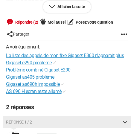
Merci de votre aide
Afficher la suite
Windows / Firefox 126.0
Répondre (2)
Moi aussi
Posez votre question
Partager
A voir également:
La liste des appels de mon fixe Gigaset E360 n'apparait plus
Gigaset e290 problème
✓
Problème combiné Gigaset E290
Gigaset as405 problème
Gigaset as690h impossible
✓
AS 690 H ecran reste allumé
✓
2 réponses
RÉPONSE 1 / 2