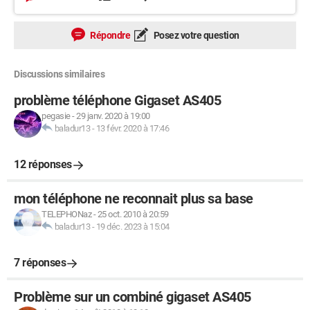
Répondre
Posez votre question
Discussions similaires
problème téléphone Gigaset AS405
pegasie
-
29 janv. 2020 à 19:00
baladur13
-
13 févr. 2020 à 17:46
12 réponses
mon téléphone ne reconnait plus sa base
TELEPHONaz
-
25 oct. 2010 à 20:59
baladur13
-
19 déc. 2023 à 15:04
7 réponses
Problème sur un combiné gigaset AS405