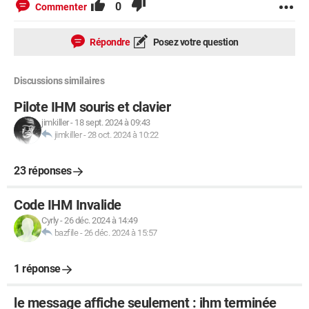
0
Commenter
Répondre
Posez votre question
Discussions similaires
Pilote IHM souris et clavier
jimkiller
-
18 sept. 2024 à 09:43
jimkiller
-
28 oct. 2024 à 10:22
23 réponses
Code IHM Invalide
Cyrly
-
26 déc. 2024 à 14:49
bazfile
-
26 déc. 2024 à 15:57
1 réponse
le message affiche seulement : ihm terminée