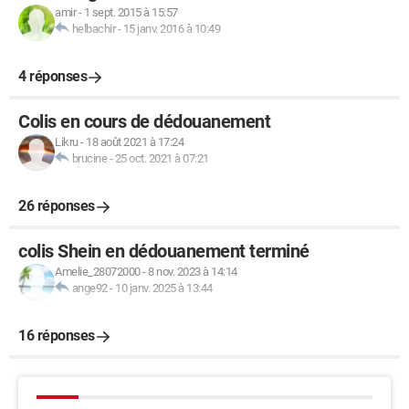
amir
-
1 sept. 2015 à 15:57
helbachir
-
15 janv. 2016 à 10:49
4 réponses
Colis en cours de dédouanement
Likru
-
18 août 2021 à 17:24
brucine
-
25 oct. 2021 à 07:21
26 réponses
colis Shein en dédouanement terminé
Amelie_28072000
-
8 nov. 2023 à 14:14
ange92
-
10 janv. 2025 à 13:44
16 réponses