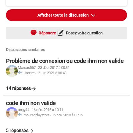
Afficher toute la discussion
Répondre
Posez votre question
Discussions similaires
Problème de connexion ou code ihm non valide
Marcus567
-
23 déc. 2017 à 00:31
Hassen
-
2 juin 2021 à 00:43
14 réponses
code ihm non valide
angy44
-
16 déc. 2016 à 10:11
mouradplaystore
-
15 nov. 2020 à 08:15
5 réponses