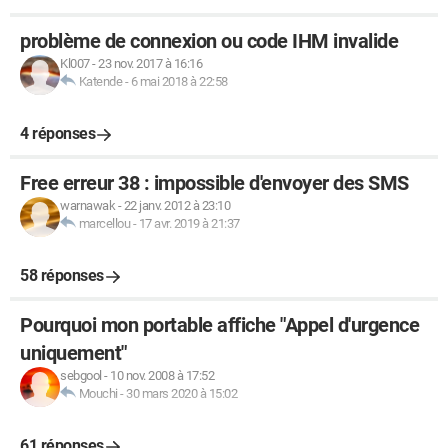
problème de connexion ou code IHM invalide
Kl007
-
23 nov. 2017 à 16:16
Katende
-
6 mai 2018 à 22:58
4 réponses
Free erreur 38 : impossible d'envoyer des SMS
warnawak
-
22 janv. 2012 à 23:10
marcellou
-
17 avr. 2019 à 21:37
58 réponses
Pourquoi mon portable affiche "Appel d'urgence
uniquement"
sebgool
-
10 nov. 2008 à 17:52
Mouchi
-
30 mars 2020 à 15:02
61 réponses