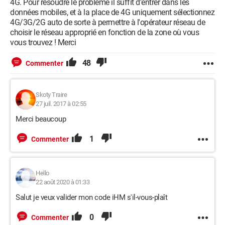
4G. Pour résoudre le problème il suffit d'entrer dans les
données mobiles, et à la place de 4G uniquement sélectionnez
4G/3G/2G auto de sorte à permettre à l'opérateur réseau de
choisir le réseau approprié en fonction de la zone où vous
vous trouvez ! Merci
48
Commenter
Skoty Traire
27 juil. 2017 à 02:55
Merci beaucoup
1
Commenter
Hello
22 août 2020 à 01:33
Salut je veux valider mon code iHM s'il-vous-plaît
0
Commenter