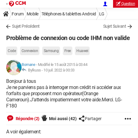
Question
Forum
Mobile
Téléphones & tablettes Android
LG
Sujet Précédent
Sujet Suivant
Problème de connexion ou code IHM non valide
Code
Connexion
Samsung
Free
Huawei
Bomane
-
Modifié le 15 août 2015 à 03:44
Bylkuss -
10 juil. 2022 à 00:33
Bonjour à tous
Je ne parviens pas à interroger mon crédit ni accéder aux
forfaits que proposent mon opérateur(Orange
Cameroun).J'attends impatiemment votre aide.Merci. LG-
F180
Répondre (2)
Moi aussi
(42)
Partager
A voir également: