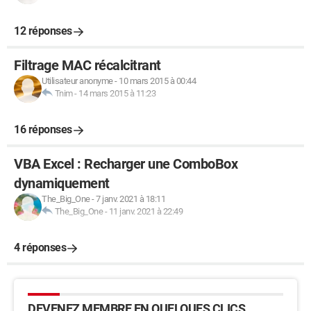
12 réponses
Filtrage MAC récalcitrant
Utilisateur anonyme
-
10 mars 2015 à 00:44
Tnim
-
14 mars 2015 à 11:23
16 réponses
VBA Excel : Recharger une ComboBox
dynamiquement
The_Big_One
-
7 janv. 2021 à 18:11
The_Big_One
-
11 janv. 2021 à 22:49
4 réponses
DEVENEZ MEMBRE EN QUELQUES CLICS