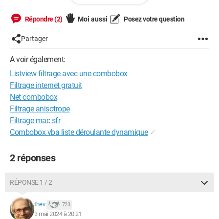
Cordialrment
Répondre (2)
Moi aussi
Posez votre question
https://www.cjoint.com/c/NEcpXR7CbE2
Partager
A voir également:
Windows / Edge 124.0.0.0
Listview filtrage avec une combobox
Filtrage internet gratuit
Net combobox
Filtrage anisotrope
Filtrage mac sfr
Combobox vba liste déroulante dynamique
✓
2 réponses
RÉPONSE 1 / 2
thev
723
3 mai 2024 à 20:21