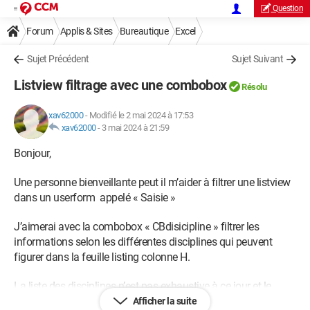
Question
Forum
Applis & Sites
Bureautique
Excel
Sujet Précédent
Sujet Suivant
Listview filtrage avec une combobox
Résolu
xav62000
-
Modifié le 2 mai 2024 à 17:53
xav62000
-
3 mai 2024 à 21:59
Bonjour,
Une personne bienveillante peut il m’aider à filtrer une listview
dans un userform appelé « Saisie »
J’aimerai avec la combobox « CBdisicipline » filtrer les
informations selon les différentes disciplines qui peuvent
figurer dans la feuille listing colonne H.
La liste des disciplines n’est pas exhaustive à ce jour et le
nombre de ligne aussi.
Afficher la suite