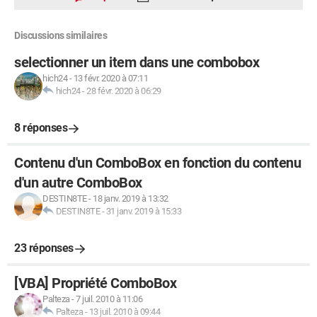
Discussions similaires
selectionner un item dans une combobox
hich24
-
13 févr. 2020 à 07:11
hich24
-
28 févr. 2020 à 06:29
8 réponses
Contenu d'un ComboBox en fonction du contenu
d'un autre ComboBox
DESTIN8TE
-
18 janv. 2019 à 13:32
DESTIN8TE
-
31 janv. 2019 à 15:33
23 réponses
[VBA] Propriété ComboBox
Palteza
-
7 juil. 2010 à 11:06
Palteza
-
13 juil. 2010 à 09:44