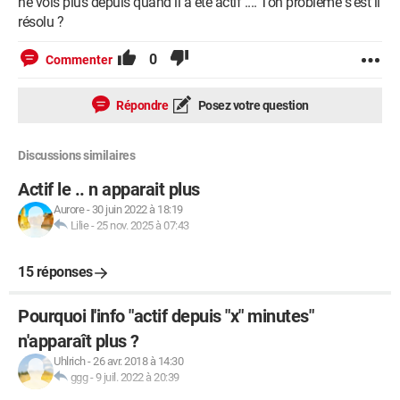
ne vois plus depuis quand il a été actif .... Ton problème s'est il
résolu ?
0
Commenter
Répondre
Posez votre question
Discussions similaires
Actif le .. n apparait plus
Aurore
-
30 juin 2022 à 18:19
Lilie
-
25 nov. 2025 à 07:43
15 réponses
Pourquoi l'info "actif depuis "x" minutes"
n'apparaît plus ?
Uhlrich
-
26 avr. 2018 à 14:30
ggg
-
9 juil. 2022 à 20:39