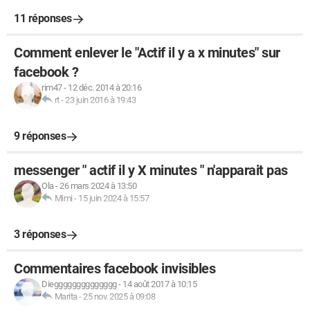
11 réponses
Comment enlever le "Actif il y a x minutes" sur
facebook ?
rim47
-
12 déc. 2014 à 20:16
rt
-
23 juin 2016 à 19:43
9 réponses
messenger " actif il y X minutes " n'apparait pas
Ola
-
26 mars 2024 à 13:50
Mimi
-
15 juin 2024 à 15:57
3 réponses
Commentaires facebook invisibles
Diegggggggggggggg
-
14 août 2017 à 10:15
Marita
-
25 nov. 2025 à 09:08