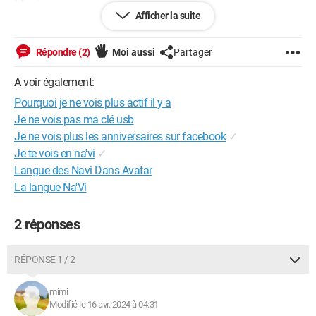
Merci
Afficher la suite
Répondre (2)
Moi aussi
Partager
iPhone / Safari 604.1
A voir également:
Pourquoi je ne vois plus actif il y a
Je ne vois pas ma clé usb
Je ne vois plus les anniversaires sur facebook
✓
Je te vois en na'vi
✓
Langue des Navi Dans Avatar
La langue Na'Vi
2 réponses
RÉPONSE 1 / 2
mimi
Modifié le 16 avr. 2024 à 04:31