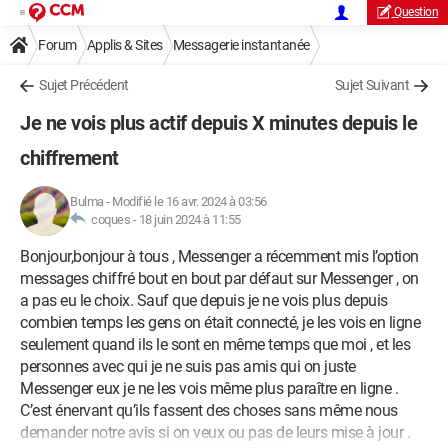
Question
Forum
Applis & Sites
Messagerie instantanée
Facebook Messenger
Sujet Précédent
Sujet Suivant
Je ne vois plus actif depuis X minutes depuis le
chiffrement
Bulma
-
Modifié le 16 avr. 2024 à 03:56
coques -
18 juin 2024 à 11:55
Bonjour,bonjour à tous , Messenger a récemment mis l’option
messages chiffré bout en bout par défaut sur Messenger , on
a pas eu le choix. Sauf que depuis je ne vois plus depuis
combien temps les gens on était connecté, je les vois en ligne
seulement quand ils le sont en même temps que moi , et les
personnes avec qui je ne suis pas amis qui on juste
Messenger eux je ne les vois même plus paraître en ligne .
C’est énervant qu’ils fassent des choses sans même nous
demander notre avis si on veux ou pas de leurs mise à jour .