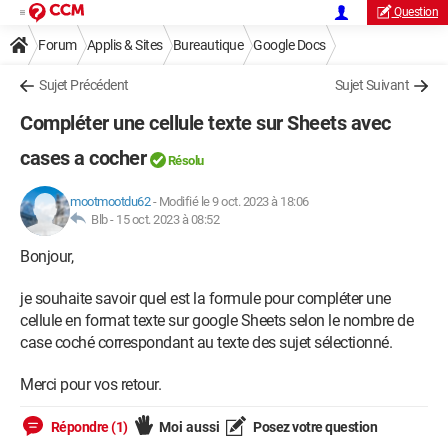
Question
Forum
Applis & Sites
Bureautique
Google Docs
Sujet Précédent
Sujet Suivant
Compléter une cellule texte sur Sheets avec
cases a cocher
Résolu
mootmootdu62
-
Modifié le 9 oct. 2023 à 18:06
Blb -
15 oct. 2023 à 08:52
Bonjour,
je souhaite savoir quel est la formule pour compléter une
cellule en format texte sur google Sheets selon le nombre de
case coché correspondant au texte des sujet sélectionné.
Merci pour vos retour.
Répondre (1)
Moi aussi
Posez votre question