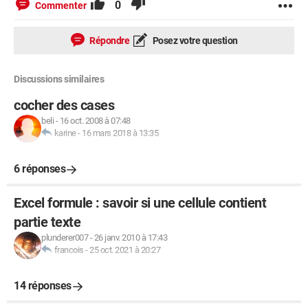
0
Commenter
Répondre
Posez votre question
Discussions similaires
cocher des cases
beli
-
16 oct. 2008 à 07:48
karine
-
16 mars 2018 à 13:35
6 réponses
Excel formule : savoir si une cellule contient
partie texte
plunderer007
-
26 janv. 2010 à 17:43
francois
-
25 oct. 2021 à 20:27
14 réponses