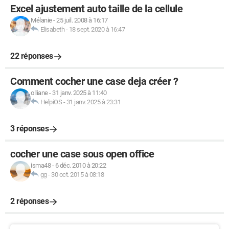
Excel ajustement auto taille de la cellule
Mélanie
-
25 juil. 2008 à 16:17
Elisabeth
-
18 sept. 2020 à 16:47
22 réponses
Comment cocher une case deja créer ?
olliane
-
31 janv. 2025 à 11:40
HelpiOS
-
31 janv. 2025 à 23:31
3 réponses
cocher une case sous open office
isma48
-
6 déc. 2010 à 20:22
gg
-
30 oct. 2015 à 08:18
2 réponses