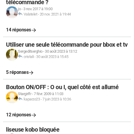
télécommande ?
jo
-
3 nov. 2017 à 19:00
Valatelet
-
20 nov. 2021 à 19:44
14 réponses
Utiliser une seule télécommande pour bbox et tv
Sergeditserghio
-
30 août 2023 à 13:12
cristali
-
30 août 2023 à 15:45
5 réponses
Bouton ON/OFF : O ou I, quel côté est allumé
Stargirlfr
-
7 févr. 2009 à 11:03
kaparzo23
-
7 juin 2023 à 10:36
12 réponses
liseuse kobo bloquée