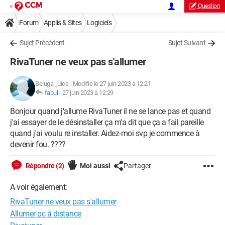
Question
Forum
Applis & Sites
Logiciels
Sujet Précédent
Sujet Suivant
RivaTuner ne veux pas s'allumer
Beluga_juice
-
Modifié le 27 juin 2023 à 12:21
fabul
-
27 juin 2023 à 12:29
Bonjour quand j'allume RivaTuner il ne se lance pas et quand
j'ai essayer de le désinstaller ça m'a dit que ça a fail pareille
quand j'ai voulu re installer. Aidez-moi svp je commence à
devenir fou. ????
Répondre (2)
Moi aussi
Partager
A voir également:
RivaTuner ne veux pas s'allumer
Allumer pc à distance