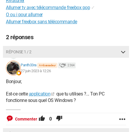
Rivatuner
Allumer tv avec télécommande freebox pop
✓
O ou i pour allumer
Allumer freebox sans télécommande
2 réponses
RÉPONSE 1 / 2
Panth33ra
2 364
Ambassadeur
27 juin 2023 à 12:26
Bonjour,
Est-ce cette
application
que tu utilises ?... Ton PC
fonctionne sous quel OS Windows ?
0
Commenter