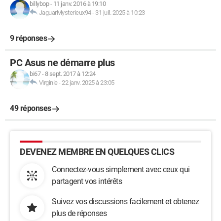
billybop
-
11 janv. 2016 à 19:10
JaguarMysterieux94
-
31 juil. 2025 à 10:23
9 réponses
PC Asus ne démarre plus
bi67
-
8 sept. 2017 à 12:24
Virginie
-
22 janv. 2025 à 23:05
49 réponses
DEVENEZ MEMBRE EN QUELQUES CLICS
Connectez-vous simplement avec ceux qui
partagent vos intérêts
Suivez vos discussions facilement et obtenez
plus de réponses