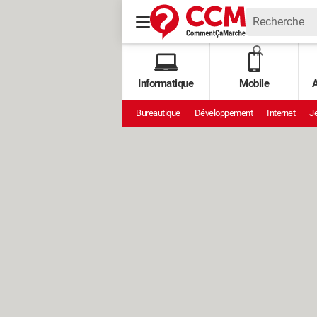
Informatique
Mobile
A
Bureautique
Développement
Internet
Je