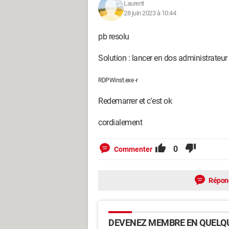
Laurent
28 juin 2023 à 10:44
pb resolu
Solution : lancer en dos administrateur 
RDPWinst.exe -r
Redemarrer et c'est ok
cordialement
0
Commenter
Répon
DEVENEZ MEMBRE EN QUELQU