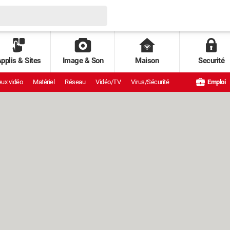
pplis & Sites
Image & Son
Maison
Securité
ux vidéo
Matériel
Réseau
Vidéo/TV
Virus/Sécurité
Emploi