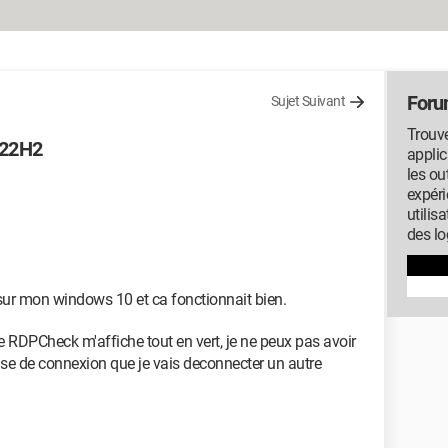
Foru
Sujet Suivant
Trouve
 22H2
applic
les ou
expéri
utilis
des lo
 sur mon windows 10 et ca fonctionnait bien.
e RDPCheck m'affiche tout en vert, je ne peux pas avoir
prise de connexion que je vais deconnecter un autre