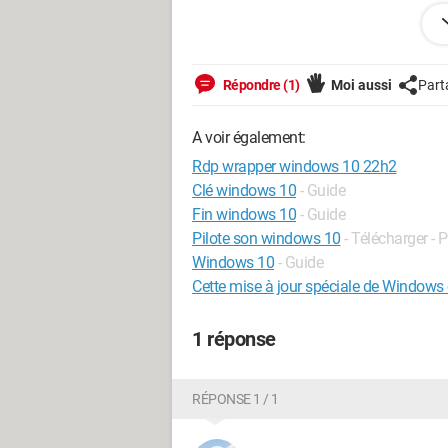
Merci d'avance
Cordialement
Répondre (1)
Moi aussi
Part
A voir également:
Rdp wrapper windows 10 22h2
Clé windows 10
- Guide
Fin windows 10
- Guide
Pilote son windows 10
- Télécharger - P
Windows 10
- Guide
Cette mise à jour spéciale de Windows 
1 réponse
RÉPONSE 1 / 1