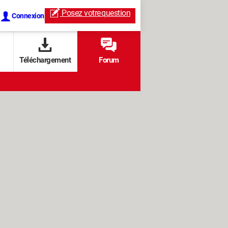
Posez votre
question
Connexion
Téléchargement
Forum