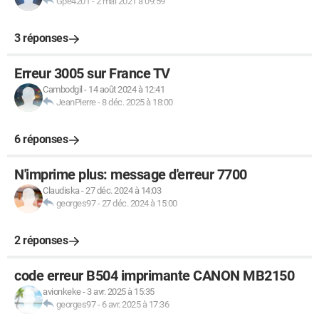
Gpe4201
-
2 mai 2021 à 09:59
3 réponses
Erreur 3005 sur France TV
Cambodgil
-
14 août 2024 à 12:41
JeanPierre
-
8 déc. 2025 à 18:00
6 réponses
N'imprime plus: message d'erreur 7700
Claudiska
-
27 déc. 2024 à 14:03
georges97
-
27 déc. 2024 à 15:00
2 réponses
code erreur B504 imprimante CANON MB2150
avionkeke
-
3 avr. 2025 à 15:35
georges97
-
6 avr. 2025 à 17:36