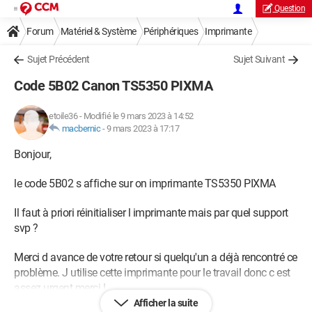
Question
Forum
Matériel & Système
Périphériques
Imprimante
Sujet Précédent
Sujet Suivant
Code 5B02 Canon TS5350 PIXMA
etoile36
-
Modifié le 9 mars 2023 à 14:52
macbernic
-
9 mars 2023 à 17:17
Bonjour,
le code 5B02 s affiche sur on imprimante TS5350 PIXMA
Il faut à priori réinitialiser l imprimante mais par quel support
svp ?
Merci d avance de votre retour si quelqu'un a déjà rencontré ce
problème. J utilise cette imprimante pour le travail donc c est
assez urgent merci !
Afficher la suite
Android / Chrome 108.0.0.0