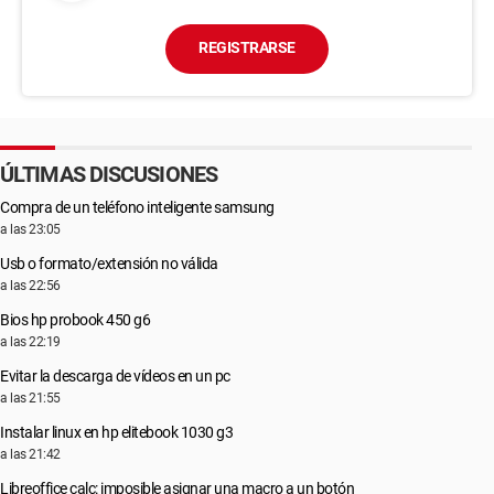
REGISTRARSE
ÚLTIMAS DISCUSIONES
Compra de un teléfono inteligente samsung
a las 23:05
Usb o formato/extensión no válida
a las 22:56
Bios hp probook 450 g6
a las 22:19
Evitar la descarga de vídeos en un pc
a las 21:55
Instalar linux en hp elitebook 1030 g3
a las 21:42
Libreoffice calc: imposible asignar una macro a un botón