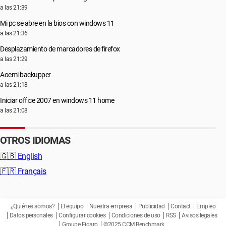
a las 21:39
Mi pc se abre en la bios con windows 11
a las 21:36
Desplazamiento de marcadores de firefox
a las 21:29
Aoemi backupper
a las 21:18
Iniciar office 2007 en windows 11 home
a las 21:08
OTROS IDIOMAS
🇬🇧
English
🇫🇷
Français
¿Quiénes somos?
El equipo
Nuestra empresa
Publicidad
Contact
Empleo
Datos personales
Configurar cookies
Condiciones de uso
RSS
Avisos legales
Groupe Figaro
©2025 CCM Benchmark