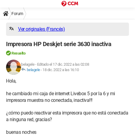
Forum
Ver originales (Francés)
Impresora HP Deskjet serie 3630 inactiva
Resuelto
belagele
-
Editado el 17 dic. 2022 a las 02:08
belagele
-
18 dic. 2022 a las 16:10
Hola,
he cambiado mi caja de internet Livebox 5 por la 6 y mi
impresora muestra no conectada, inactiva!!!
¿cómo puedo reactivar esta impresora que no está conectada
a ninguna red, gracias?
buenas noches