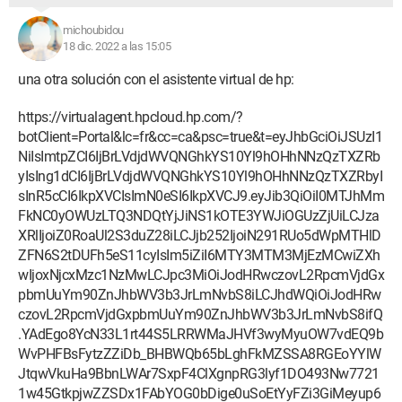
michoubidou
18 dic. 2022 a las 15:05
una otra solución con el asistente virtual de hp:
https://virtualagent.hpcloud.hp.com/?
botClient=Portal&lc=fr&cc=ca&psc=true&t=eyJhbGciOiJSUzI1
NiIsImtpZCI6IjBrLVdjdWVQNGhkYS10Yl9hOHhNNzQzTXZRb
yIsIng1dCI6IjBrLVdjdWVQNGhkYS10Yl9hOHhNNzQzTXZRbyI
sInR5cCI6IkpXVCIsImN0eSI6IkpXVCJ9.eyJib3QiOiI0MTJhMm
FkNC0yOWUzLTQ3NDQtYjJiNS1kOTE3YWJiOGUzZjUiLCJza
XRlIjoiZ0RoaUl2S3duZ28iLCJjb252IjoiN291RUo5dWpMTHlD
ZFN6S2tDUFh5eS11cyIsIm5iZiI6MTY3MTM3MjEzMCwiZXh
wIjoxNjcxMzc1NzMwLCJpc3MiOiJodHRwczovL2RpcmVjdGx
pbmUuYm90ZnJhbWV3b3JrLmNvbS8iLCJhdWQiOiJodHRw
czovL2RpcmVjdGxpbmUuYm90ZnJhbWV3b3JrLmNvbS8ifQ
.YAdEgo8YcN33L1rt44S5LRRWMaJHVf3wyMyuOW7vdEQ9b
WvPHFBsFytzZZiDb_BHBWQb65bLghFkMZSSA8RGEoYYlW
JtqwVkuHa9BbnLWAr7SxpF4ClXgnpRG3lyf1DO493Nw7721
1w45GtkpjwZZSDx1FAbYOG0bDige0uSoEtYyFZi3GiMeyup6