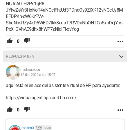
N0JnA0I-H2Ps1qR8-
JYlwZeYr3HxNoT4aNOcIFhtUd3PDnqOy9ZiXK12vNGcUy8M
EFDPKn-cW6KrFVv-
ShuNosRZy4kD5WED7Ikk8eguT7RVDaNbONTCn5xoDcjYos
PxX_GVhAE9dhx8hWP7zNlqIFI-ovYdg
0
RESPUESTA 8 / 9
michoubidou
18 dic. 2022 a las 15:07
aquí está el enlace del asistente virtual de HP para ayudarte:
https://virtualagent.hpcloud.hp.com/
0
jmarion3
5 510