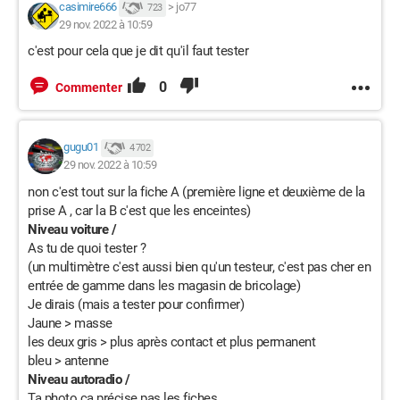
casimire666
>
jo77
723
29 nov. 2022 à 10:59
c'est pour cela que je dit qu'il faut tester
0
Commenter
gugu01
4 702
29 nov. 2022 à 10:59
non c'est tout sur la fiche A (première ligne et deuxième de la
prise A , car la B c'est que les enceintes)
Niveau voiture /
As tu de quoi tester ?
(un multimètre c'est aussi bien qu'un testeur, c'est pas cher en
entrée de gamme dans les magasin de bricolage)
Je dirais (mais a tester pour confirmer)
Jaune > masse
les deux gris > plus après contact et plus permanent
bleu > antenne
Niveau autoradio /
Ta photo ca précise pas les fiches.