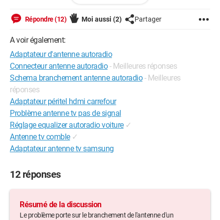
Répondre (12)
Moi aussi
(2)
Partager
Windows / Firefox 107.0
A voir également:
Adaptateur d'antenne autoradio
Connecteur antenne autoradio
- Meilleures réponses
Schema branchement antenne autoradio
- Meilleures
réponses
Adaptateur péritel hdmi carrefour
Problème antenne tv pas de signal
Réglage equalizer autoradio voiture
✓
Antenne tv comble
✓
Adaptateur antenne tv samsung
12 réponses
Résumé de la discussion
Le problème porte sur le branchement de l'antenne d'un