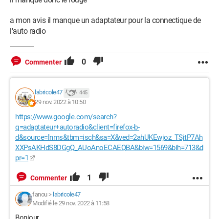
a mon avis il manque un adaptateur pour la connectique de
l'auto radio
0
Commenter
labricole47
445
29 nov. 2022 à 10:50
https://www.google.com/search?
q=adaptateur+autoradio&client=firefox-b-
d&source=lnms&tbm=isch&sa=X&ved=2ahUKEwjoz_TSjtP7Ah
XXPsAKHdS8DGgQ_AUoAnoECAEQBA&biw=1569&bih=713&d
pr=1
1
Commenter
fanou
>
labricole47
Modifié le 29 nov. 2022 à 11:58
Bonjour