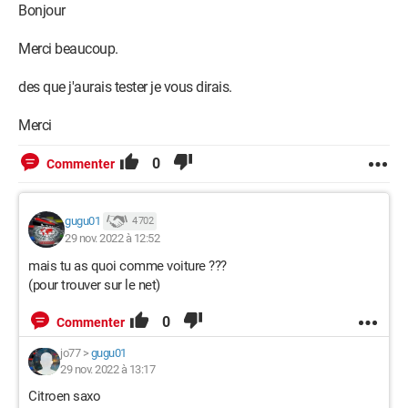
Bonjour
Merci beaucoup.
des que j'aurais tester je vous dirais.
Merci
0
Commenter
gugu01
4 702
29 nov. 2022 à 12:52
mais tu as quoi comme voiture ???
(pour trouver sur le net)
0
Commenter
jo77
>
gugu01
29 nov. 2022 à 13:17
Citroen saxo