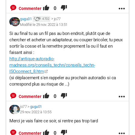
0
Commenter
gugu01
>
jo77
4 702
Modifié le 29 nov. 2022 à 13:51
Si au final tu as un fil pas au bon endroit, plutôt que de
chercher et acheter un adaptateur, ou couper bricoler, tu peux
sortir la cosse et la remettre proprement la ou il faut en
faisant ainsi :
http://antique-autoradio-
madness.org/conseils_techn/conseils_techn-
ISOconnect_8.htm
(si déplacement s'en rappeler au prochain autoradio si ca
correspond plus au risque de ...)
0
Commenter
jo77
>
gugu01
29 nov. 2022 à 13:55
Merci je vais faire ce soir, si rentre pas trop tard
0
Commenter