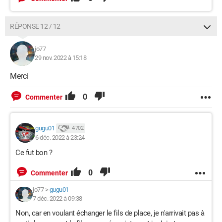
RÉPONSE 12 / 12
jo77
29 nov. 2022 à 15:18
Merci
0
Commenter
gugu01
4 702
6 déc. 2022 à 23:24
Ce fut bon ?
0
Commenter
jo77
>
gugu01
7 déc. 2022 à 09:38
Non, car en voulant échanger le fils de place, je n'arrivait pas à