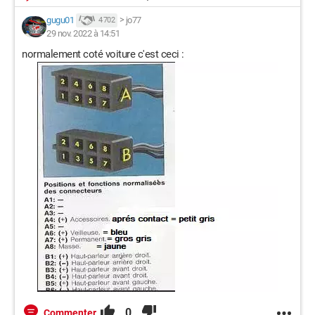
gugu01
>
jo77
4 702
29 nov. 2022 à 14:51
normalement coté voiture c'est ceci :
0
Commenter