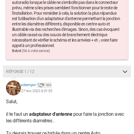
autoradio lorsque le câble ne s'emboîte pas dans le connecteur
prévu, même si les prises semblent fonctionner pour le reste de
l'installation. Pour remédier à cela, la solution la plus répandue
est l'utilisation d'un adaptateur d'antenne permettant la jonction
entre les diamètres différents, disponible en centre-auto et
illustrable via des recherches d'images. Sinon, des cas évoquent
un câble cassé ou des soucis de branchement électrique
nécessitant de vérifier le schéma et les arrivées + et -, voire faire
appel à un professionnel.
Bobot
(l'IA à votre service)
RÉPONSE 1 / 12
extempor
884
27 nov. 2022 à 01:35
Salut,
il te faut un
adaptateur d'antenne
pour faire la jonction avec
les différents diamètres .
Tu devrais trouver ce bidule dans un centre Auto .