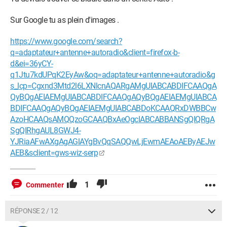
Sur Google tu as plein d'images .
https://www.google.com/search?
q=adaptateur+antenne+autoradio&client=firefox-b-
d&ei=36yCY-
q1Jtu7kdUPqK2EyAw&oq=adaptateur+antenne+autoradio&g
s_lcp=Cgxnd3Mtd2l6LXNlcnAQARgAMgUIABCABDIFCAAQgA
QyBQgAEIAEMgUIABCABDIFCAAQgAQyBQgAEIAEMgUIABCA
BDIFCAAQgAQyBQgAEIAEMgUIABCABDoKCAAQRxDWBBCw
AzoHCAAQsAMQQzoGCAAQBxAeOgcIABCABBANSgQIQRgA
SgQIRhgAUL8GWJ4-
YJRiaAFwAXgAgAGlAYgBvQqSAQQwLjEwmAEAoAEByAEJw
AEB&sclient=gws-wiz-serp
1
Commenter
RÉPONSE 2 / 12