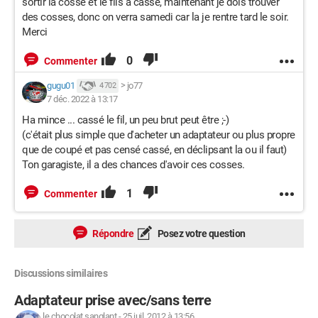
sortir la cosse et le fils a cassé, maintenant je dois trouver
des cosses, donc on verra samedi car la je rentre tard le soir.
Merci
0
Commenter
gugu01
>
jo77
4 702
7 déc. 2022 à 13:17
Ha mince ... cassé le fil, un peu brut peut être ;-)
(c'était plus simple que d'acheter un adaptateur ou plus propre
que de coupé et pas censé cassé, en déclipsant la ou il faut)
Ton garagiste, il a des chances d'avoir ces cosses.
1
Commenter
Répondre
Posez votre question
Discussions similaires
Adaptateur prise avec/sans terre
le chocolat sanglant
-
25 juil. 2012 à 13:56