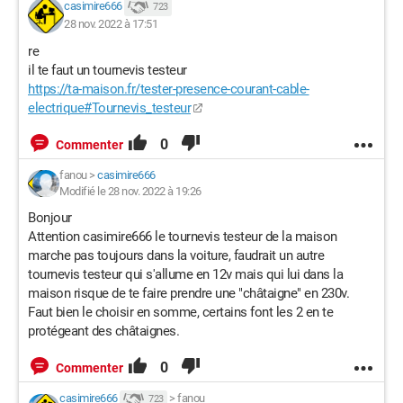
casimire666
723
28 nov. 2022 à 17:51
re
il te faut un tournevis testeur
https://ta-maison.fr/tester-presence-courant-cable-
electrique#Tournevis_testeur
0
Commenter
fanou
>
casimire666
Modifié le 28 nov. 2022 à 19:26
Bonjour
Attention casimire666 le tournevis testeur de la maison
marche pas toujours dans la voiture, faudrait un autre
tournevis testeur qui s'allume en 12v mais qui lui dans la
maison risque de te faire prendre une "châtaigne" en 230v.
Faut bien le choisir en somme, certains font les 2 en te
protégeant des châtaignes.
0
Commenter
casimire666
>
fanou
723