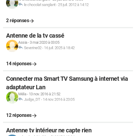
le chocolat sanglant
-
25 juil. 2012 à 14:12
2 réponses
Antenne de la tv cassé
Assia
-
3 mai 2020 à 03:05
Severine02
-
16 juil. 2025 à 18:42
14 réponses
Connecter ma Smart TV Samsung à internet via
adaptateur Lan
Méla
-
13 nov. 2016 à 21:52
Judge_DT
-
14 nov. 2016 à 23:05
12 réponses
Antenne tv intérieur ne capte rien