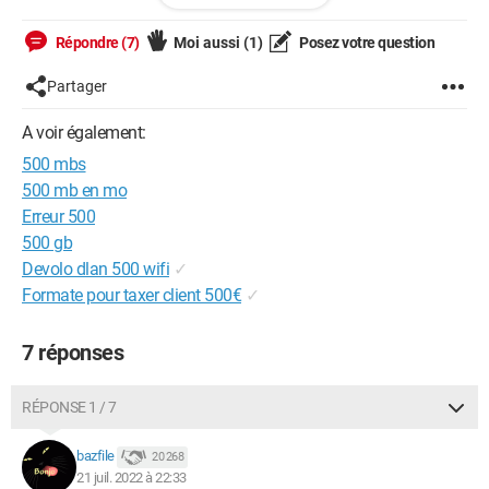
Répondre (7)
Moi aussi
(1)
Posez votre question
Partager
A voir également:
500 mbs
500 mb en mo
Erreur 500
500 gb
Devolo dlan 500 wifi
✓
Formate pour taxer client 500€
✓
7 réponses
RÉPONSE 1 / 7
bazfile
20 268
21 juil. 2022 à 22:33