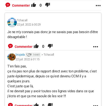
0
Commenter
Tchacall
22 juil. 2022 à 00:29
Je ne m'y connais pas donc je ne savais pas pas besoin d'être
désagréable !
0
Commenter
brupala
>
Tchacall
14 441
22 juil. 2022 à 01:15
T'en fais pas,
ça n'a pas non plus de rapport direct avec ton problème, c'est
juste épidermique, depuis ce qu'est devenu CCM il y a
quelques jours.
C'est juste que là,
il ne devrait pas y avoir toutes ces lignes vides dans ce que
j'écris et que ça me saoule de les voir !!!
0
Commenter