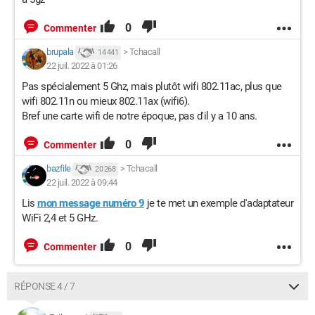
0
Commenter
brupala
>
Tchacall
14 441
22 juil. 2022 à 01:26
Pas spécialement 5 Ghz, mais plutôt wifi 802.11ac, plus que
wifi 802.11n ou mieux 802.11ax (wifi6).
Bref une carte wifi de notre époque, pas d'il y a 10 ans.
0
Commenter
bazfile
>
Tchacall
20 268
22 juil. 2022 à 09:44
Lis
mon message numéro 9
je te met un exemple d'adaptateur
WiFi 2,4 et 5 GHz.
0
Commenter
RÉPONSE 4 / 7