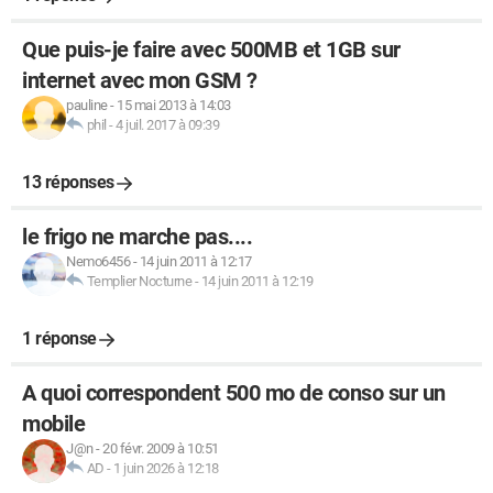
Que puis-je faire avec 500MB et 1GB sur
internet avec mon GSM ?
pauline
-
15 mai 2013 à 14:03
phil
-
4 juil. 2017 à 09:39
13 réponses
le frigo ne marche pas....
Nemo6456
-
14 juin 2011 à 12:17
Templier Nocturne
-
14 juin 2011 à 12:19
1 réponse
A quoi correspondent 500 mo de conso sur un
mobile
J@n
-
20 févr. 2009 à 10:51
AD
-
1 juin 2026 à 12:18