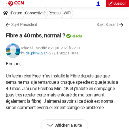
Question
Forum
Connectivité
Réseau
WiFi
Sujet Précédent
Sujet Suivant
Fibre a 40 mbs, normal ?
Résolu
Tchacall
-
Modifié le 21 juil. 2022 à 22:10
dauphin20217
-
27 juil. 2022 à 18:41
Bonjour,
Un technicien Free m'as installé la Fibre depuis quelque
semaine mais je remarque a chaque speedtest que je suis a
40 mbs. J'ai une Freebox Mini 4K et j'habite en campagne
(pas très reculer certe mais entouré de maison ayant
également la fibre). J'aimerai savoir si ce débit est normal,
sinon comment éventuellement corrigé ce problème.
Afficher la suite
Android / Chrome 103.0.0.0