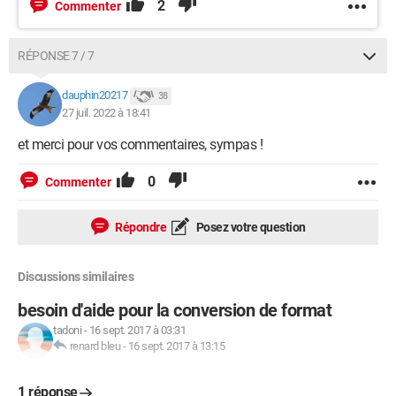
2
Commenter
RÉPONSE 7 / 7
dauphin20217
38
27 juil. 2022 à 18:41
et merci pour vos commentaires, sympas !
0
Commenter
Répondre
Posez votre question
Discussions similaires
besoin d'aide pour la conversion de format
tadoni
-
16 sept. 2017 à 03:31
renard bleu
-
16 sept. 2017 à 13:15
1 réponse