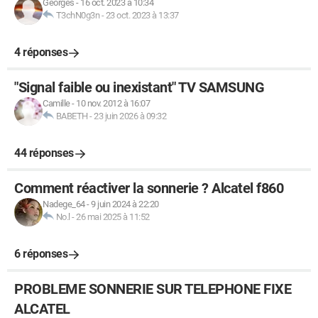
Georges
-
16 oct. 2023 à 10:34
T3chN0g3n
-
23 oct. 2023 à 13:37
4 réponses
"Signal faible ou inexistant" TV SAMSUNG
Camille
-
10 nov. 2012 à 16:07
BABETH
-
23 juin 2026 à 09:32
44 réponses
Comment réactiver la sonnerie ? Alcatel f860
Nadege_64
-
9 juin 2024 à 22:20
No.l
-
26 mai 2025 à 11:52
6 réponses
PROBLEME SONNERIE SUR TELEPHONE FIXE
ALCATEL