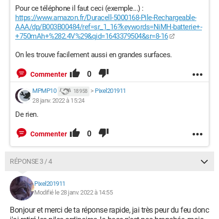
Pour ce téléphone il faut ceci (exemple...) :
https://www.amazon.fr/Duracell-5000168-Pile-Rechargeable-
AAA/dp/B003B00484/ref=sr_1_16?keywords=NiMH-batterie+-
+750mAh+%282.4V%29&qid=1643379504&sr=8-16
On les trouve facilement aussi en grandes surfaces.
0
Commenter
MPMP10
>
Pixel201911
18 958
28 janv. 2022 à 15:24
De rien.
0
Commenter
RÉPONSE 3 / 4
Pixel201911
Modifié le 28 janv. 2022 à 14:55
Bonjour et merci de ta réponse rapide, jai très peur du feu donc