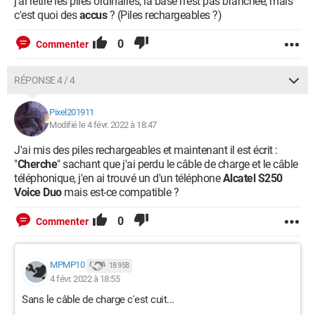
j'ai retiré les piles ordinaires, la base n'est pas branchée, mais
c'est quoi des
accus
? (Piles rechargeables ?)
0
Commenter
RÉPONSE 4 / 4
Pixel201911
Modifié le 4 févr. 2022 à 18:47
J'ai mis des piles rechargeables et maintenant il est écrit :
"
Cherche
" sachant que j'ai perdu le câble de charge et le câble
téléphonique, j'en ai trouvé un d'un téléphone
Alcatel S250
Voice Duo
mais est-ce compatible ?
0
Commenter
MPMP10
18 958
4 févr. 2022 à 18:55
Sans le câble de charge c'est cuit...