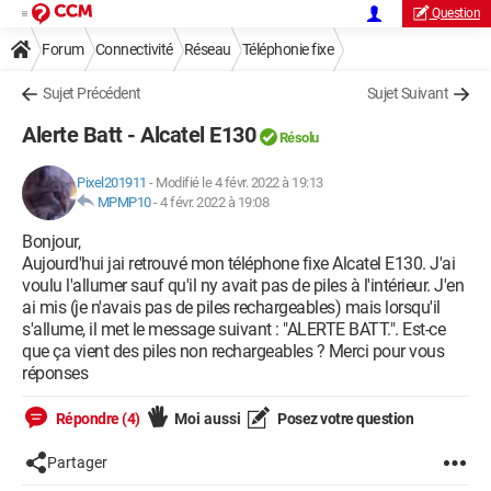
Question
Forum
Connectivité
Réseau
Téléphonie fixe
Sujet Précédent
Sujet Suivant
Alerte Batt - Alcatel E130
Résolu
Pixel201911
-
Modifié le 4 févr. 2022 à 19:13
MPMP10
-
4 févr. 2022 à 19:08
Bonjour,
Aujourd'hui jai retrouvé mon téléphone fixe Alcatel E130. J'ai
voulu l'allumer sauf qu'il ny avait pas de piles à l'intérieur. J'en
ai mis (je n'avais pas de piles rechargeables) mais lorsqu'il
s'allume, il met le message suivant : "ALERTE BATT.". Est-ce
que ça vient des piles non rechargeables ? Merci pour vous
réponses
Répondre (4)
Moi aussi
Posez votre question
Partager