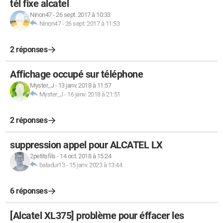
tél fixe alcatel
Ninon47
-
26 sept. 2017 à 10:33
Ninon47
-
26 sept. 2017 à 11:53
2 réponses
Affichage occupé sur téléphone
Myster_J
-
13 janv. 2018 à 11:57
Myster_J
-
16 janv. 2018 à 21:51
2 réponses
suppression appel pour ALCATEL LX
2petitsfils
-
14 oct. 2018 à 15:24
baladur13
-
15 janv. 2023 à 13:44
6 réponses
[Alcatel XL375] problème pour éffacer les