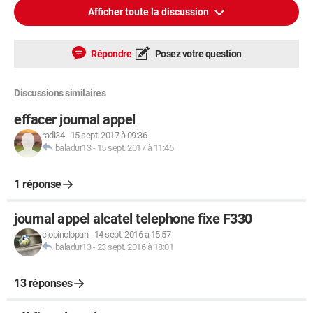
Afficher toute la discussion
Répondre
Posez votre question
Discussions similaires
effacer journal appel
radi34
-
15 sept. 2017 à 09:36
baladur13
-
15 sept. 2017 à 11:45
1 réponse
journal appel alcatel telephone fixe F330
clopinclopan
-
14 sept. 2016 à 15:57
baladur13
-
23 sept. 2016 à 18:01
13 réponses