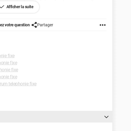
e décroche du socle il n'y a plus de son.... sinon il
Afficher la suite
ut bête, désolée ;-)
z votre question
Partager
nie fixe
onie fixe
honie fixe
onie fixe
rum telephonie fixe