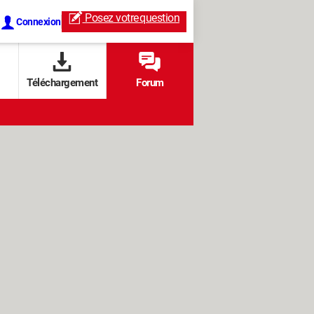
Posez votre
question
Connexion
Téléchargement
Forum