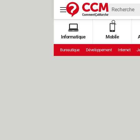
Informatique
Mobile
A
Bureautique
Développement
Internet
Je