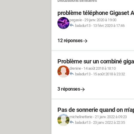
Discussions similaires
problème téléphone Gigaset 
pegasie
-
29 janv. 2020 à 19:00
baladur13
-
13 févr. 2020 à 17:46
12 réponses
Problème sur un combiné gig
drenine
-
14 août 2018 à 18:10
baladur13
-
15 août 2018 à 23:32
3 réponses
Pas de sonnerie quand on m'ap
michelinetterie
-
21 janv. 2022 à 09:23
baladur13
-
23 janv. 2022 à 22:35