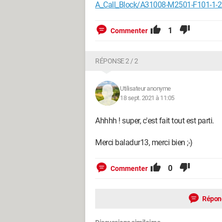
A_Call_Block/A31008-M2501-F101-1-2
1
Commenter
Configuration:
Windows / Firefox 92.0
RÉPONSE 2 / 2
Utilisateur anonyme
18 sept. 2021 à 11:05
Ahhhh ! super, c'est fait tout est parti.
Merci baladur13, merci bien ;-)
0
Commenter
Répon