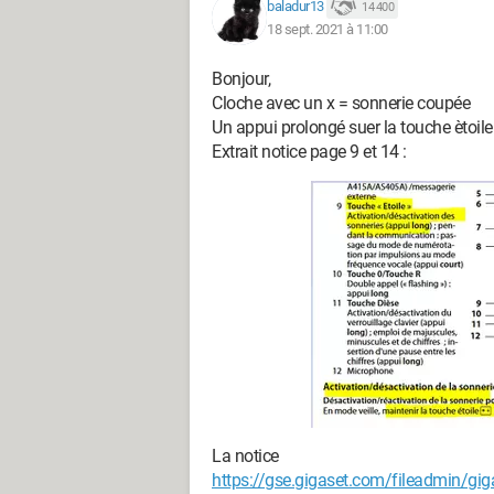
baladur13
14 400
18 sept. 2021 à 11:00
Bonjour,
Cloche avec un x = sonnerie coupée
Un appui prolongé suer la touche ètoile 
Extrait notice page 9 et 14 :
La notice
https://gse.gigaset.com/fileadmin/