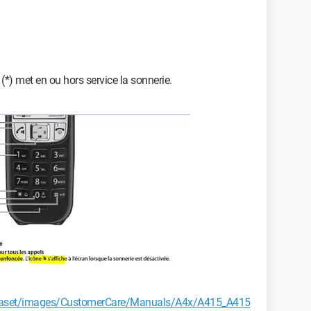
(*) met en ou hors service la sonnerie.
gigaset/images/CustomerCare/Manuals/A4x/A415_A415