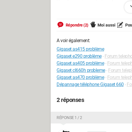
Une chose est sure c'est que lorsque je l
marche bien.
Sauriez-vous m'aider ? c'est sûrement to
Répondre (2)
Moi aussi
Pose
Merci à vous.
A voir également:
Gigaset as415 problème
Gigaset e290 problème
-
Forum telepho
Gigaset as405 problème
-
Forum teleph
Gigaset cl660h probleme
-
Forum telep
Gigaset as470 problème
-
Forum teleph
Dépannage téléphone Gigaset 660
-
Fo
2 réponses
RÉPONSE 1 / 2