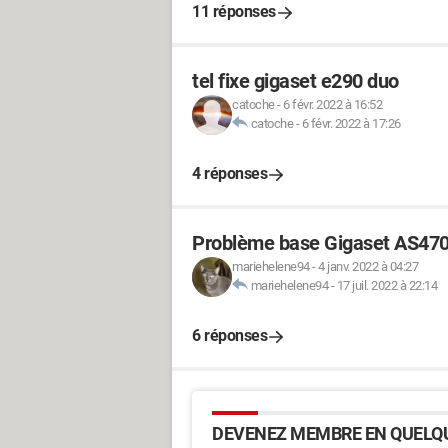
11 réponses
tel fixe gigaset e290 duo
catoche
-
6 févr. 2022 à 16:52
catoche
-
6 févr. 2022 à 17:26
4 réponses
Problème base Gigaset AS47
mariehelene94
-
4 janv. 2022 à 04:27
mariehelene94
-
17 juil. 2022 à 22:14
6 réponses
DEVENEZ MEMBRE EN QUELQU