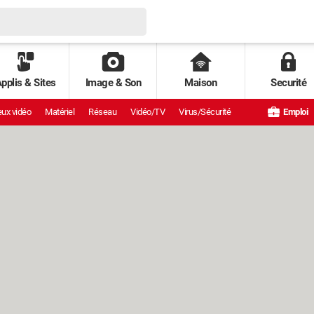
pplis & Sites
Image & Son
Maison
Securité
ux vidéo
Matériel
Réseau
Vidéo/TV
Virus/Sécurité
Emploi