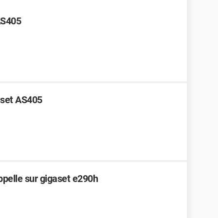
AS405
aset AS405
pelle sur gigaset e290h