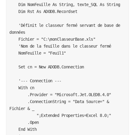
    Dim NomFeuille As String, texte_SQL As String

    Dim Rst As ADODB.Recordset

    'Définit le classeur fermé servant de base de 
données

    Fichier = "C:\monClasseurBase.xls"

    'Nom de la feuille dans le classeur fermé

    NomFeuille = "Feuil1"

    Set cn = New ADODB.Connection

    '--- Connection ---

    With cn

        .Provider = "Microsoft.Jet.OLEDB.4.0"

        .ConnectionString = "Data Source=" & 
Fichier & _

            ";Extended Properties=Excel 8.0;"

        .Open

    End With
