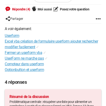
Workbooks.Open 
"C:\Users\Sandrine\Desktop\CANDIDATS\CANDIDATS 
Répondre (4)
Moi aussi
Posez votre question
implémentés dans le Book\BOOK candidats_ Version 
FINALE en cours.xlsm"
Partager
    ActiveWindow.WindowState = xlMinimized
A voir également:
Nom_Freelance.RowSource = 
Userform
Sheets("GLOBAL").Range("A2:A4000")
Excel vba création de formulaire userform ajouter rechercher
modifier facilement
✓
End Sub
Fermer un userform vba
✓
UserForm ne marche pas
✓
Compteur dans userform
Optionbutton et userform
4 réponses
Résumé de la discussion
Problématique centrale : récupérer une liste pour alimenter un