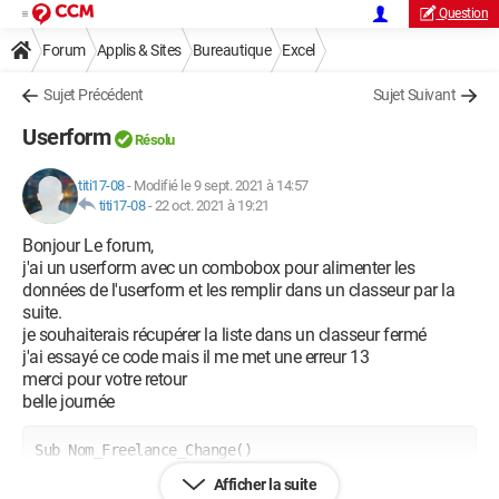
Question
Forum
Applis & Sites
Bureautique
Excel
Sujet Précédent
Sujet Suivant
Userform
Résolu
titi17-08
-
Modifié le 9 sept. 2021 à 14:57
titi17-08
-
22 oct. 2021 à 19:21
Bonjour Le forum,
j'ai un userform avec un combobox pour alimenter les
données de l'userform et les remplir dans un classeur par la
suite.
je souhaiterais récupérer la liste dans un classeur fermé
j'ai essayé ce code mais il me met une erreur 13
merci pour votre retour
belle journée
Sub Nom_Freelance_Change()
Afficher la suite