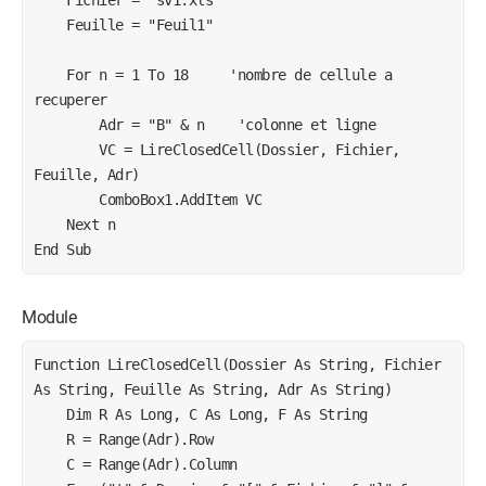
    Feuille = "Feuil1"

    For n = 1 To 18     'nombre de cellule a 
recuperer

        Adr = "B" & n    'colonne et ligne

        VC = LireClosedCell(Dossier, Fichier, 
Feuille, Adr)

        ComboBox1.AddItem VC

    Next n

End Sub
Module
Function LireClosedCell(Dossier As String, Fichier 
As String, Feuille As String, Adr As String)

    Dim R As Long, C As Long, F As String

    R = Range(Adr).Row

    C = Range(Adr).Column
