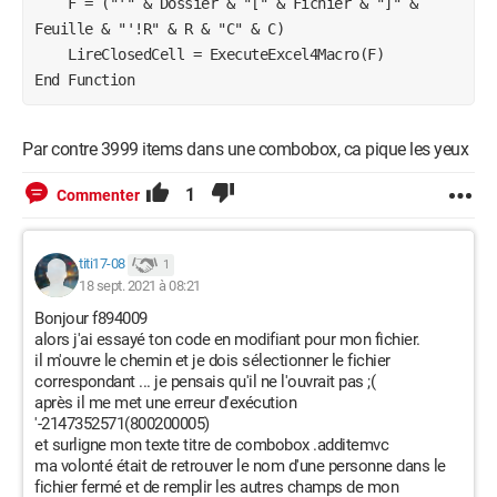
    F = ("'" & Dossier & "[" & Fichier & "]" & 
Feuille & "'!R" & R & "C" & C)

    LireClosedCell = ExecuteExcel4Macro(F)

End Function
Par contre 3999 items dans une combobox, ca pique les yeux
1
Commenter
titi17-08
1
18 sept. 2021 à 08:21
Bonjour f894009
alors j'ai essayé ton code en modifiant pour mon fichier.
il m'ouvre le chemin et je dois sélectionner le fichier
correspondant ... je pensais qu'il ne l'ouvrait pas ;(
après il me met une erreur d'exécution
'-2147352571(800200005)
et surligne mon texte titre de combobox .additemvc
ma volonté était de retrouver le nom d'une personne dans le
fichier fermé et de remplir les autres champs de mon