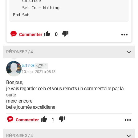
    Cn.Close
    Set Cn = Nothing
End Sub
0
Commenter
RÉPONSE 2 / 4
titi17-08
1
10 sept. 2021 à 08:13
Bonjour,
je vais regarder cela et vous remets un commentaire par la
suite
merci encore
belle journée excelldiene
1
Commenter
RÉPONSE 3 / 4