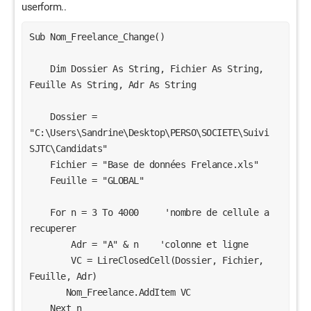
userform..
Sub Nom_Freelance_Change()
    Dim Dossier As String, Fichier As String, 
Feuille As String, Adr As String
    Dossier = 
"C:\Users\Sandrine\Desktop\PERSO\SOCIETE\Suivi 
SJTC\Candidats"
    Fichier = "Base de données Frelance.xls"
    Feuille = "GLOBAL"
    For n = 3 To 4000     'nombre de cellule a 
recuperer
        Adr = "A" & n    'colonne et ligne
        VC = LireClosedCell(Dossier, Fichier, 
Feuille, Adr)
       Nom_Freelance.AddItem VC
    Next n