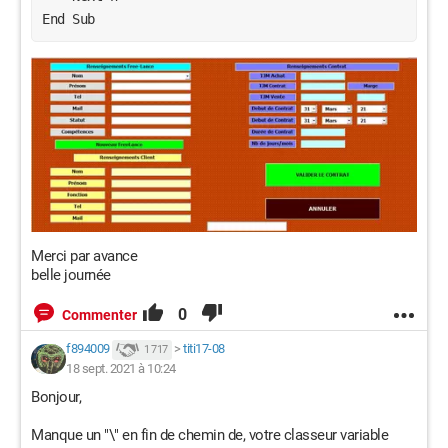
End Sub
Merci par avance
belle journée
0
Commenter
f894009
>
titi17-08
1 717
18 sept. 2021 à 10:24
Bonjour,
Manque un "\" en fin de chemin de, votre classeur variable