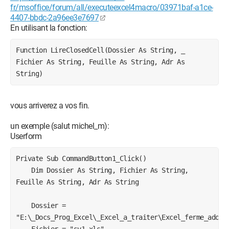
fr/msoffice/forum/all/executeexcel4macro/03971baf-a1ce-
4407-bbdc-2a96ee3e7697
En utilisant la fonction:
Function LireClosedCell(Dossier As String, _

Fichier As String, Feuille As String, Adr As 
String)
vous arriverez a vos fin.
un exemple (salut michel_m):
Userform
Private Sub CommandButton1_Click()

    Dim Dossier As String, Fichier As String, 
Feuille As String, Adr As String

    Dossier = 
"E:\_Docs_Prog_Excel\_Excel_a_traiter\Excel_ferme_ado_xl
    Fichier = "sv1.xls"
