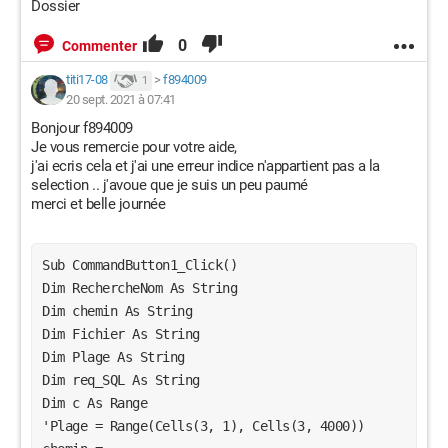
Dossier
0
Commenter
titi17-08
>
f894009
1
20 sept. 2021 à 07:41
Bonjour f894009
Je vous remercie pour votre aide,
j'ai ecris cela et j'ai une erreur indice n'appartient pas a la
selection .. j'avoue que je suis un peu paumé
merci et belle journée
Sub CommandButton1_Click()
Dim RechercheNom As String
Dim chemin As String
Dim Fichier As String
Dim Plage As String
Dim req_SQL As String
Dim c As Range
'Plage = Range(Cells(3, 1), Cells(3, 4000))