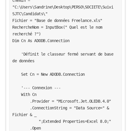
chemin = 
"C:\Users\Sandrine\Desktop\PERSO\SOCIETE\Suivi 
SJTC\Candidats\"
Fichier = "Base de données Freelance.xls"
RechercheNom = InputBox(" Quel est le nom 
recherché ?")
Dim Cn As ADODB.Connection
    'Définit le classeur fermé servant de base 
de données
    Set Cn = New ADODB.Connection
    '--- Connexion ---
    With Cn
        .Provider = "Microsoft.Jet.OLEDB.4.0"
        .ConnectionString = "Data Source=" & 
Fichier & _
            ";Extended Properties=Excel 8.0;"
        .Open