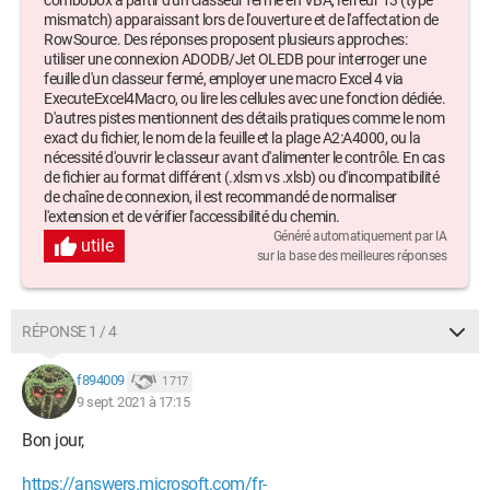
combobox à partir d'un classeur fermé en VBA, l'erreur 13 (type
mismatch) apparaissant lors de l'ouverture et de l'affectation de
RowSource. Des réponses proposent plusieurs approches:
utiliser une connexion ADODB/Jet OLEDB pour interroger une
feuille d'un classeur fermé, employer une macro Excel 4 via
ExecuteExcel4Macro, ou lire les cellules avec une fonction dédiée.
D'autres pistes mentionnent des détails pratiques comme le nom
exact du fichier, le nom de la feuille et la plage A2:A4000, ou la
nécessité d'ouvrir le classeur avant d'alimenter le contrôle. En cas
de fichier au format différent (.xlsm vs .xlsb) ou d'incompatibilité
de chaîne de connexion, il est recommandé de normaliser
l'extension et de vérifier l'accessibilité du chemin.
Généré automatiquement par IA
utile
sur la base des meilleures réponses
RÉPONSE 1 / 4
f894009
1 717
9 sept. 2021 à 17:15
Bon jour,
https://answers.microsoft.com/fr-