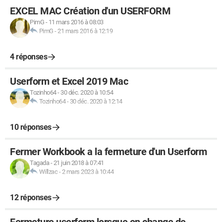
EXCEL MAC Création d'un USERFORM
PimG
-
11 mars 2016 à 08:03
PimG
-
21 mars 2016 à 12:19
4 réponses
Userform et Excel 2019 Mac
Tozinho64
-
30 déc. 2020 à 10:54
Tozinho64
-
30 déc. 2020 à 12:14
10 réponses
Fermer Workbook a la fermeture d'un Userform
Tagada
-
21 juin 2018 à 07:41
Willzac
-
2 mars 2023 à 10:44
12 réponses
Fermeture userform lorsque on change de