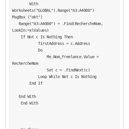
        With 
Worksheets("GLOBAL").Range("A3:A4000")
MsgBox ("okt")
   Range("A3:A4000") = .Find(RechercheNom, 
LookIn:=xlValues)
    If Not c Is Nothing Then
            firstAddress = c.Address
            Do
                Me.Nom_Freelance.Value = 
RechercheNom
                Set c = .FindNext(c)
            Loop While Not c Is Nothing
        End If
   End With
    End With