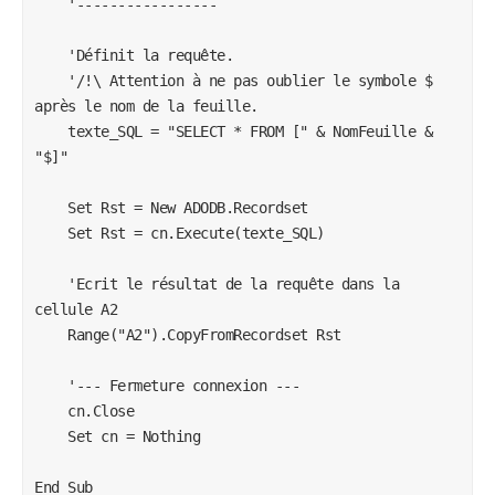
    '-----------------

    'Définit la requête.

    '/!\ Attention à ne pas oublier le symbole $ 
après le nom de la feuille.

    texte_SQL = "SELECT * FROM [" & NomFeuille & 
"$]"

    Set Rst = New ADODB.Recordset

    Set Rst = cn.Execute(texte_SQL)

    'Ecrit le résultat de la requête dans la 
cellule A2

    Range("A2").CopyFromRecordset Rst

    '--- Fermeture connexion ---

    cn.Close

    Set cn = Nothing

End Sub