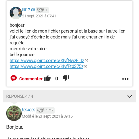
titi17-08
1
21 sept. 2021 à 07:41
bonjour
voici le lien de mon fichier personal et la base sur l'autre lien
j'ai essayé d'écrire le code mais j'ai une erreur en fin de
requête
merci de votre aide
belle journée
https://www.cjoint.com/c/KIvfNwzF1Iz
https://www.cjoint.com/c/KIvfPtdS75z
0
Commenter
RÉPONSE 4 / 4
f894009
1 717
Modifié le 21 sept. 2021 à 09:15
Bonjour,