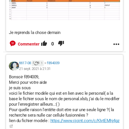
Je reprends la chose demain
0
Commenter
titi17-08
>
f894009
1
21 sept. 2021 à 21:31
Bonsoir f894009,
Merci pour votre aide
je suis sous
voici le fichier modèle qui est en lien avec le personal( a la
base le fichier sous le nom de personal.xlsb, j'ai du le modifier
pour l'enregistrer ailleurs..:( )
Pour quelle raison l'entête doit etre sur une seule ligne ?( la
recherche sera nulle car cellule fusionnées ?
lien du fichier modele :
https://www.cjoint.com/c/KIvtEMhj4pz