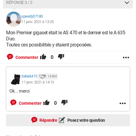
RÉPONSE 3 / 3
speedy57180
11 janv. 2021 à 13:25
Mon Premier gigaset était le AS 470 et le dernier est le A 635
Duo.
Toutes ces possibilités y étaient proposées.
0
Commenter
baladur13
14 404
11 janv. 2021 à 14:13
Ok... merci
0
Commenter
Répondre
Posez votre question