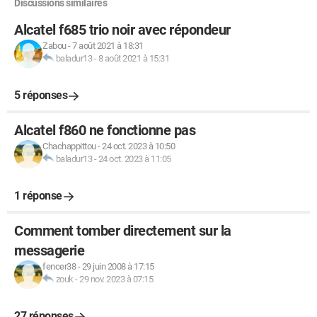
Discussions similaires
Alcatel f685 trio noir avec répondeur
Zabou
-
7 août 2021 à 18:31
baladur13
-
8 août 2021 à 15:31
5 réponses
Alcatel f860 ne fonctionne pas
Chachappittou
-
24 oct. 2023 à 10:50
baladur13
-
24 oct. 2023 à 11:05
1 réponse
Comment tomber directement sur la
messagerie
fencer38
-
29 juin 2008 à 17:15
zouk
-
29 nov. 2023 à 07:15
27 réponses