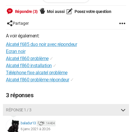
Configuration:
Windows / Edge 87.0.664.66
Répondre (3)
Moi aussi
Posez votre question
Partager
A voir également:
Alcatel f685 duo noir avec répondeur
Ecran noir
Alcatel f860 problème
✓
Alcatel f860 installation
✓
Téléphone fixe alcatel problème
Alcatel f860 problème répondeur
✓
3 réponses
RÉPONSE 1 / 3
baladur13
14 404
6 janv. 2021 à 20:26