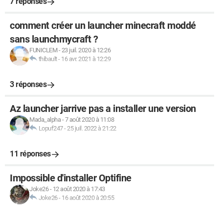
7 réponses
comment créer un launcher minecraft moddé
sans launchmycraft ?
FUNICLEM
-
23 juil. 2020 à 12:26
thibault
-
16 avr. 2021 à 12:29
3 réponses
Az launcher jarrive pas a installer une version
Mada_alpha
-
7 août 2020 à 11:08
Lopuf247
-
25 juil. 2022 à 21:22
11 réponses
Impossible d'installer Optifine
Joke26
-
12 août 2020 à 17:43
Joke26
-
16 août 2020 à 20:55