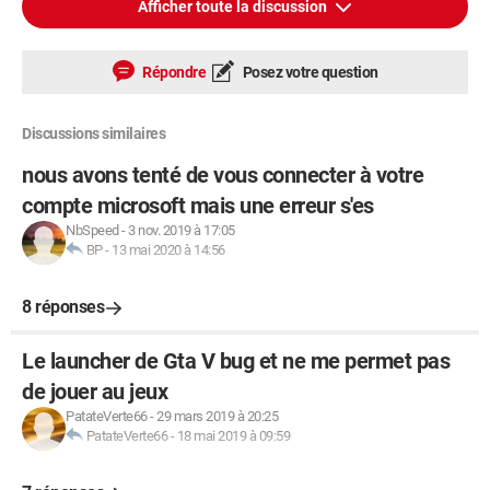
Afficher toute la discussion
Répondre
Posez votre question
Discussions similaires
nous avons tenté de vous connecter à votre
compte microsoft mais une erreur s'es
NbSpeed
-
3 nov. 2019 à 17:05
BP
-
13 mai 2020 à 14:56
8 réponses
Le launcher de Gta V bug et ne me permet pas
de jouer au jeux
PatateVerte66
-
29 mars 2019 à 20:25
PatateVerte66
-
18 mai 2019 à 09:59