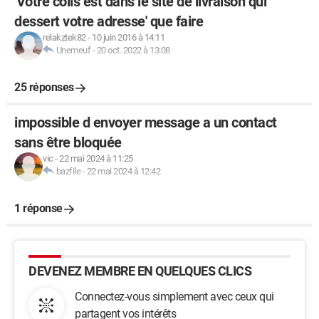
'Votre colis est dans le site de livraison qui
dessert votre adresse' que faire
relakztek82
-
10 juin 2016 à 14:11
Unemeuf
-
20 oct. 2022 à 13:08
25 réponses
impossible d envoyer message a un contact
sans être bloquée
vic
-
22 mai 2024 à 11:25
bazfile
-
22 mai 2024 à 12:42
1 réponse
DEVENEZ MEMBRE EN QUELQUES CLICS
Connectez-vous simplement avec ceux qui
partagent vos intérêts