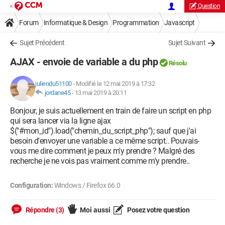
Question
Forum
Informatique & Design
Programmation
Javascript
Sujet Précédent
Sujet Suivant
AJAX - envoie de variable a du php
Résolu
juliendu51100
-
Modifié le 12 mai 2019 à 17:32
jordane45
-
13 mai 2019 à 20:11
Bonjour, je suis actuellement en train de faire un script en php
qui sera lancer via la ligne ajax
$("#mon_id").load("chemin_du_script_php"); sauf que j'ai
besoin d'envoyer une variable a ce même script.. Pouvais-
vous me dire comment je peux m'y prendre ? Malgré des
recherche je ne vois pas vraiment comme m'y prendre..
Configuration:
Windows / Firefox 66.0
Répondre (3)
Moi aussi
Posez votre question