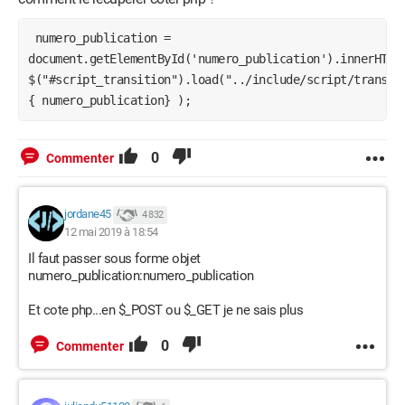
 numero_publication = 
document.getElementById('numero_publication').innerHTML;
$("#script_transition").load("../include/script/transiti
{ numero_publication} );
0
Commenter
jordane45
4 832
12 mai 2019 à 18:54
Il faut passer sous forme objet
numero_publication:numero_publication
Et cote php...en $_POST ou $_GET je ne sais plus
0
Commenter