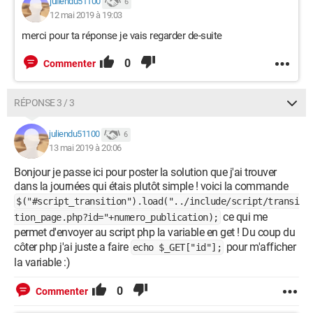
juliendu51100
6
12 mai 2019 à 19:03
merci pour ta réponse je vais regarder de-suite
0
Commenter
RÉPONSE 3 / 3
juliendu51100
6
13 mai 2019 à 20:06
Bonjour je passe ici pour poster la solution que j'ai trouver
dans la journées qui étais plutôt simple ! voici la commande
$("#script_transition").load("../include/script/transi
ce qui me
tion_page.php?id="+numero_publication);
permet d'envoyer au script php la variable en get ! Du coup du
côter php j'ai juste a faire
pour m'afficher
echo $_GET["id"];
la variable :)
0
Commenter