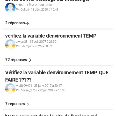
Kris68
-
1 févr. 2020 à 23:18
Colibri
-
18 déc. 2020 à 10:48
2 réponses
vérifiez la variable d'environnement TEMP
erwan38
-
15 oct. 2007 à 21:30
F4
-
2 janv. 2026 à 08:52
72 réponses
Vérifiez la variable d'environnement TEMP. QUE
FAIRE ?????
Matt609401
-
23 janv. 2017 à 20:17
Adrien_3767
-
22 juil. 2017 à 16:03
7 réponses