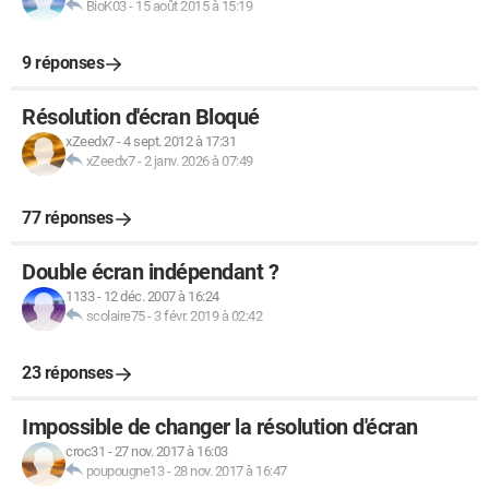
BioK03
-
15 août 2015 à 15:19
9 réponses
Résolution d'écran Bloqué
xZeedx7
-
4 sept. 2012 à 17:31
xZeedx7
-
2 janv. 2026 à 07:49
77 réponses
Double écran indépendant ?
1133
-
12 déc. 2007 à 16:24
scolaire75
-
3 févr. 2019 à 02:42
23 réponses
Impossible de changer la résolution d'écran
croc31
-
27 nov. 2017 à 16:03
poupougne13
-
28 nov. 2017 à 16:47