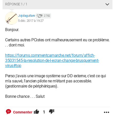
RÉPONSE 1 / 1
Jojolaguitare
2 782
5 déc. 2017 à 19:27
Bonjour.
Certains autres PCistes ont malheureusement eu ce problème.
. . dont moi.
https://forums.commentcamarche.net/forum/affich-
35031545-la-resolution-de-l-ecran-change-brusquement-
virus#top
Perso j'avais une image système sur DD externe, c'est ce qui
m'a sauvé, l'ancien pilote ne m'étant pas accessible.
(gestionnaire de périphériques).
Bonne chance . . . Salut
1
Commenter