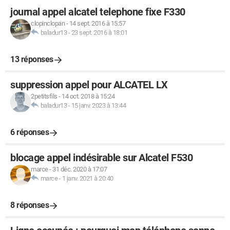
journal appel alcatel telephone fixe F330
clopinclopan
-
14 sept. 2016 à 15:57
baladur13
-
23 sept. 2016 à 18:01
13 réponses
suppression appel pour ALCATEL LX
2petitsfils
-
14 oct. 2018 à 15:24
baladur13
-
15 janv. 2023 à 13:44
6 réponses
blocage appel indésirable sur Alcatel F530
marce
-
31 déc. 2020 à 17:07
marce
-
1 janv. 2021 à 20:40
8 réponses