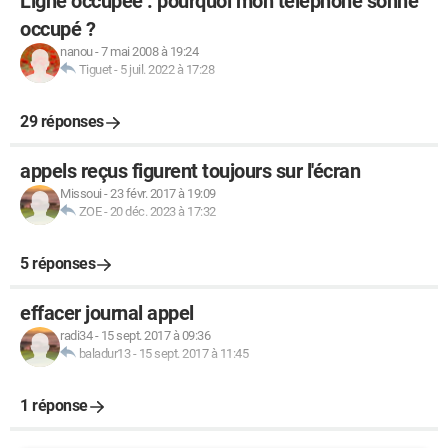
Ligne occupée : pourquoi mon téléphone sonne
occupé ?
nanou
-
7 mai 2008 à 19:24
Tiguet
-
5 juil. 2022 à 17:28
29 réponses
appels reçus figurent toujours sur l'écran
Missoui
-
23 févr. 2017 à 19:09
ZOE
-
20 déc. 2023 à 17:32
5 réponses
effacer journal appel
radi34
-
15 sept. 2017 à 09:36
baladur13
-
15 sept. 2017 à 11:45
1 réponse