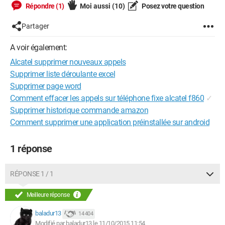
Répondre (1)
Moi aussi
(10)
Posez votre question
Partager
A voir également:
Alcatel supprimer nouveaux appels
Supprimer liste déroulante excel
Supprimer page word
Comment effacer les appels sur téléphone fixe alcatel f860
✓
Supprimer historique commande amazon
Comment supprimer une application préinstallée sur android
1 réponse
RÉPONSE 1 / 1
Meilleure réponse
baladur13
14 404
Modifié par baladur13 le 11/10/2015 11:54