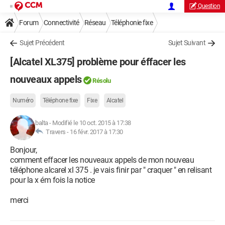
Question
Forum
Connectivité
Réseau
Téléphonie fixe
Sujet Précédent
Sujet Suivant
[Alcatel XL375] problème pour éffacer les
nouveaux appels
Résolu
Numéro
Téléphone fixe
Fixe
Alcatel
balta
-
Modifié le 10 oct. 2015 à 17:38
Travers -
16 févr. 2017 à 17:30
Bonjour,
comment effacer les nouveaux appels de mon nouveau
téléphone alcarel xl 375 . je vais finir par " craquer " en relisant
pour la x ém fois la notice
merci