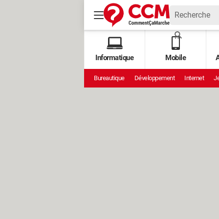
Informatique
Mobile
A
Bureautique
Développement
Internet
Je