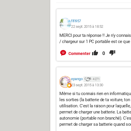
fifi957
22 sept. 2015 à 18:52
MERCI pour ta réponse !! Je n'y connais 
/ chargeur sur 1 PC portable est ce que
0
Commenter
epango
4 271
23 sept. 2015 à 13:30
Même si tu connais rien en informatique,
les sorties (la batterie de ta voiture, to
utilisation. C'est la raison pour laquell
permet de charger une batterie. La batter
autonomie (portable non branché). C'est
permet de charger sa batterie quand son