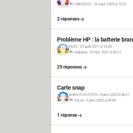
Lilith22h22
-
16 sept. 2025 à 12:22
2 réponses
Problème HP : la batterie bra
Flo57
-
29 août 2011 à 15:39
Kalpana
-
23 févr. 2021 à 00:27
29 réponses
Carte snap
Antho1515151515
-
9 janv. 2025 à 06:21
IrvLox
-
9 janv. 2025 à 09:40
1 réponse