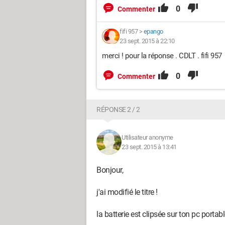
0
Commenter
fifi 957
>
epango
23 sept. 2015 à 22:10
merci ! pour la réponse . CDLT . fifi 957
0
Commenter
RÉPONSE 2 / 2
Utilisateur anonyme
23 sept. 2015 à 13:41
Bonjour,
j'ai modifié le titre !
la batterie est clipsée sur ton pc portabl