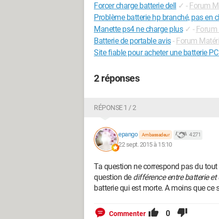
Forcer charge batterie dell
✓
-
Forum Ma
Problème batterie hp branché, pas en 
Manette ps4 ne charge plus
✓
-
Forum
Batterie de portable avis
-
Forum Matéri
Site fiable pour acheter une batterie PC
2 réponses
RÉPONSE 1 / 2
epango
4 271
Ambassadeur
22 sept. 2015 à 15:10
Ta question ne correspond pas du tout a
question de
différence entre batterie et
batterie qui est morte. A moins que ce s
0
Commenter