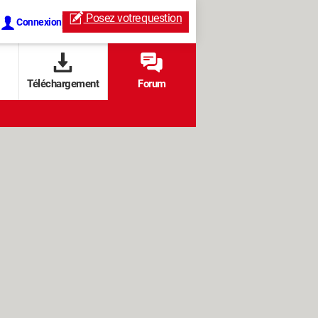
Posez votre
question
Connexion
Téléchargement
Forum