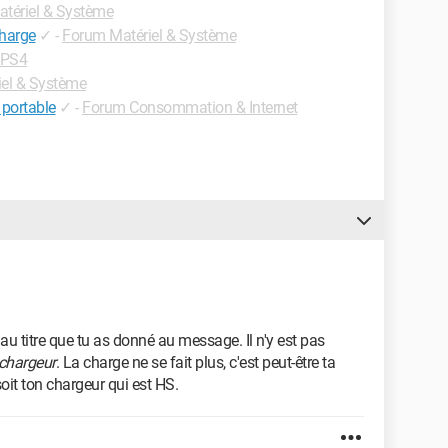
tériel & Système
charge
✓
-
Forum Matériel & Système
 PS4
el & Système
 portable
✓
-
Forum Consommation & Internet
u titre que tu as donné au message. Il n'y est pas
 chargeur
. La charge ne se fait plus, c'est peut-être ta
oit ton chargeur qui est HS.