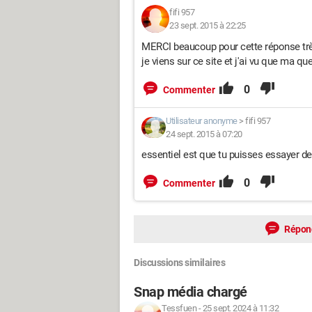
fifi 957
23 sept. 2015 à 22:25
MERCI beaucoup pour cette réponse très cl
je viens sur ce site et j'ai vu que ma que
0
Commenter
Utilisateur anonyme
>
fifi 957
24 sept. 2015 à 07:20
essentiel est que tu puisses essayer de t
0
Commenter
Répon
Discussions similaires
Snap média chargé
Tessfuen
-
25 sept. 2024 à 11:32