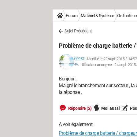
Forum
Matériel & Système
Ordinateur
Sujet Précédent
Problème de charge batterie /
fifi957
-
Modifié le 22 sept. 2015 à 14:57
Utilisateur anonyme -
24 sept. 2015 
Bonjour ,
Malgré le branchement sur secteur , la c
la réponse .
Répondre (2)
Moi aussi
Pose
A voir également:
Problème de charge batterie / chargeur