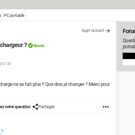
s
PC portable
Foru
Sujet Suivant
Questi
 chargeur ?
Résolu
portab
à 07:20
harge ne se fait plus !! Que dois je changer ? Merci pour
z votre question
Partager
 ?