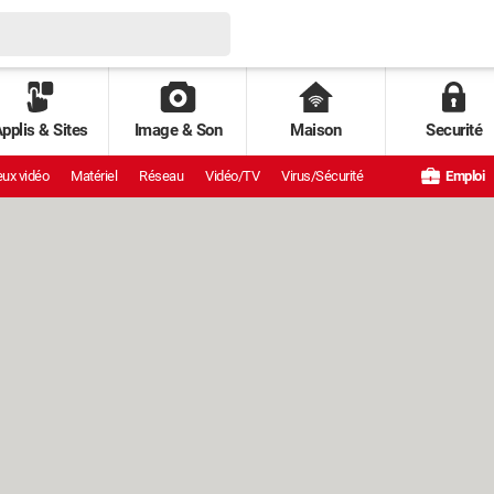
pplis & Sites
Image & Son
Maison
Securité
ux vidéo
Matériel
Réseau
Vidéo/TV
Virus/Sécurité
Emploi