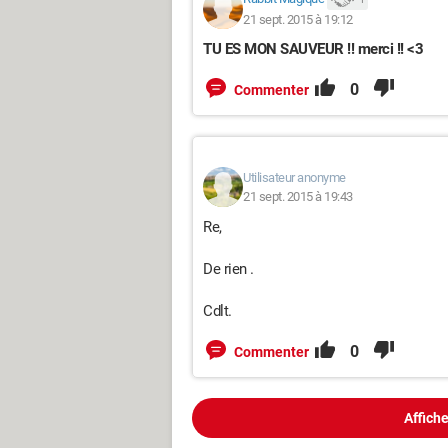
21 sept. 2015 à 19:12
TU ES MON SAUVEUR !! merci !! <3
0
Commenter
Utilisateur anonyme
21 sept. 2015 à 19:43
Re,
De rien .
Cdlt.
0
Commenter
Affiche