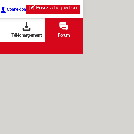
Posez votre
question
Connexion
Téléchargement
Forum