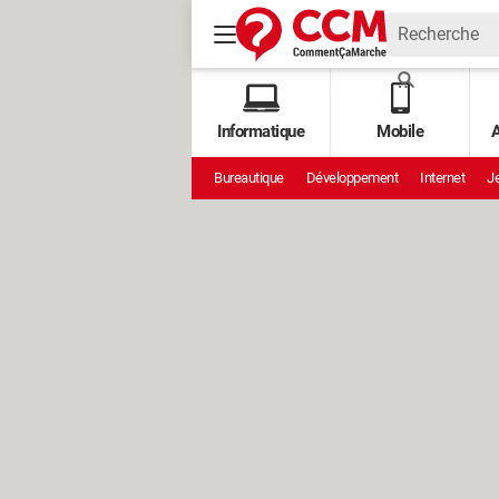
Informatique
Mobile
A
Bureautique
Développement
Internet
Je