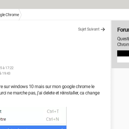
gle Chrome
Foru
Sujet Suivant
Quest
Chro
15 à 17:22
à 19:43
ttre sur windows 10 mais sur mon google chrome le
urci ne marche pas, j'ai delete et réinstaller, ca change