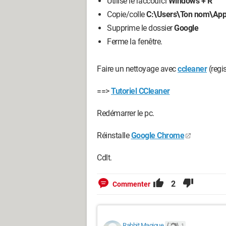
Utilise le raccourci
Windows + R
Copie/colle
C:\Users\Ton nom\App
Supprime le dossier
Google
Ferme la fenêtre.
Faire un nettoyage avec
ccleaner
(regis
==>
Tutoriel CCleaner
Redémarrer le pc.
Réinstalle
Google Chrome
Cdlt.
2
Commenter
Rabbit Magique
1