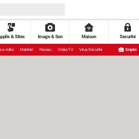
pplis & Sites
Image & Son
Maison
Securité
ux vidéo
Matériel
Réseau
Vidéo/TV
Virus/Sécurité
Emploi