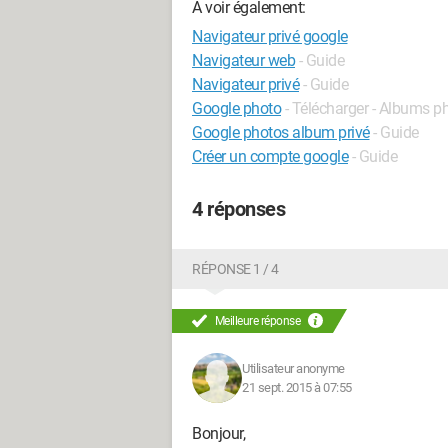
A voir également:
Navigateur privé google
Navigateur web
- Guide
Navigateur privé
- Guide
Google photo
- Télécharger - Albums p
Google photos album privé
- Guide
Créer un compte google
- Guide
4 réponses
RÉPONSE 1 / 4
Meilleure réponse
Utilisateur anonyme
21 sept. 2015 à 07:55
Bonjour,