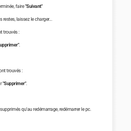
erminée, faire
"Suivant"
 restes, laissez le charger...
t trouvés :
upprimer"
.
ont trouvés :
ur
"Supprimer"
.
 supprimés qu'au redémarrage, redémarrer le pc.