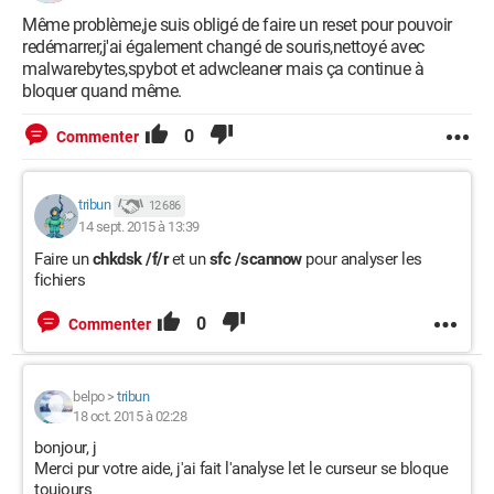
Même problème,je suis obligé de faire un reset pour pouvoir
redémarrer,j'ai également changé de souris,nettoyé avec
malwarebytes,spybot et adwcleaner mais ça continue à
bloquer quand même.
0
Commenter
tribun
12 686
14 sept. 2015 à 13:39
Faire un
chkdsk /f/r
et un
sfc /scannow
pour analyser les
fichiers
0
Commenter
belpo
>
tribun
18 oct. 2015 à 02:28
bonjour, j
Merci pur votre aide, j'ai fait l'analyse let le curseur se bloque
toujours