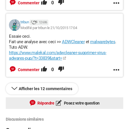
0
Commenter
tribun
12 686
Modifié par tribun le 21/10/2015 17:04
Essaie ceci.
Fait une analyse avec ceci >>
ADWCleaner
et
malwarebytes
.
Tuto ADW.
https://www.malekal.com/adwcleaner-supprimer-virus-
adwares-pup/?t=33839&start=
0
Commenter
Afficher les 12 commentaires
Répondre
Posez votre question
Discussions similaires