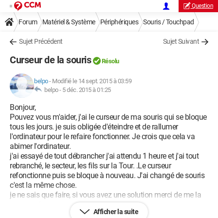
Question
Forum
Matériel & Système
Périphériques
Souris / Touchpad
Sujet Précédent
Sujet Suivant
Curseur de la souris
Résolu
belpo
-
Modifié le 14 sept. 2015 à 03:59
belpo -
5 déc. 2015 à 01:25
Bonjour,
Pouvez vous m'aider, j'ai le curseur de ma souris qui se bloque
tous les jours. je suis obligée d'éteindre et de rallumer
l'ordinateur pour le refaire fonctionner. Je crois que cela va
abimer l'ordinateur.
j'ai essayé de tout débrancher j'ai attendu 1 heure et j'ai tout
rebranché, le secteur, les fils sur la Tour. .Le curseur
refonctionne puis se bloque à nouveau. J'ai changé de souris
c'est la même chose.
je ne sais que faire, si vous avez une solution merci de me la
communiquer
Afficher la suite
sincères salutations