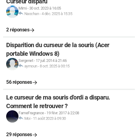
Curseur disparu
Mimi
-
30 oct. 2023 à 16:05
Naochan
-
4 déc. 2025 à 15:35
2 réponses
Disparition du curseur de la souris (Acer
portable Windows 8)
Sergenet
-
17 juil. 2014 à 21:46
aymoun
-
8 oct. 2025 à 00:15
56 réponses
Le curseur de ma souris d'ordi a disparu.
Comment le retrouver ?
FameFragrance
-
19 févr. 2017 à 22:08
Moi
-
11 août 2023 à 09:30
29 réponses