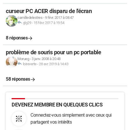
curseur PC ACER disparu de l'écran
camilledelestres
-
9 févr. 2017 à 08:47
glg29
-
15 févr. 2017 à 19:54
8 réponses
problème de souris pour un pc portable
Morueg
-
3 janv. 2008 à 20:48
loireverte
-
28 avr. 2019 à 14:43
58 réponses
DEVENEZ MEMBRE EN QUELQUES CLICS
Connectez-vous simplement avec ceux qui
partagent vos intérêts