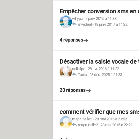
Empêcher conversion sms en m
whypc
-
7 janv. 2015 à 11:38
mvedeel
-
18 janv. 2017 à 14:22
4 réponses
Désactiver la saisie vocale de 
caliafpe
-
28 avr. 2016 à 11:22
Tonio
-
28 déc. 2025 à 21:33
20 réponses
comment vérifier que mes sms 
maprunelle2
-
28 mai 2016 à 21:52
maprunelle2
-
28 mai 2016 à 22:21