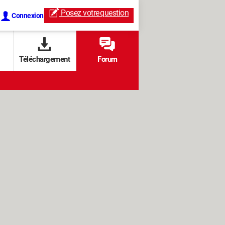
Posez votre
question
Connexion
Téléchargement
Forum