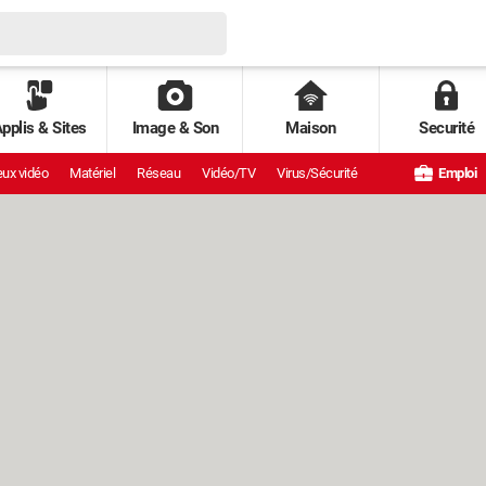
pplis & Sites
Image & Son
Maison
Securité
ux vidéo
Matériel
Réseau
Vidéo/TV
Virus/Sécurité
Emploi