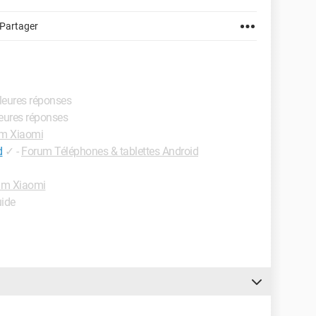
Partager
lleures réponses
leures réponses
m Xiaomi
d
✓
-
Forum Téléphones & tablettes Android
um Xiaomi
uide