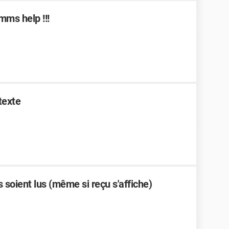
ms help !!!
texte
soient lus (même si reçu s'affiche)