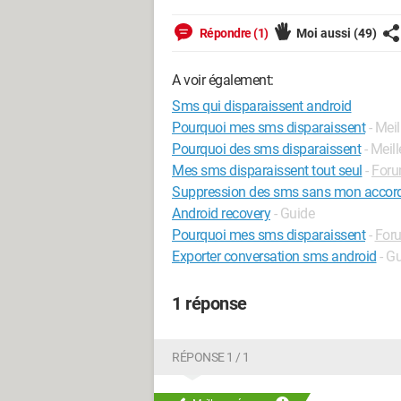
Répondre (1)
Moi aussi
(49)
A voir également:
Sms qui disparaissent android
Pourquoi mes sms disparaissent
- Mei
Pourquoi des sms disparaissent
- Meil
Mes sms disparaissent tout seul
-
Foru
Suppression des sms sans mon accor
Android recovery
- Guide
Pourquoi mes sms disparaissent
-
For
Exporter conversation sms android
- G
1 réponse
RÉPONSE 1 / 1