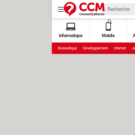
Informatique
Mobile
A
Bureautique
Développement
Internet
Je