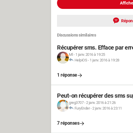
Affiche
Répon
Discussions similaires
Récupérer sms. Efface par err
Ml
-
1 janv. 2016 à 19:25
HelpiOS
-
1 janv. 2016 à 19:28
1 réponse
Peut-on récupérer des sms su
greg3707
-
2 janv. 2016 à 21:26
FuryEnder
-
2 janv. 2016 à 23:11
7 réponses