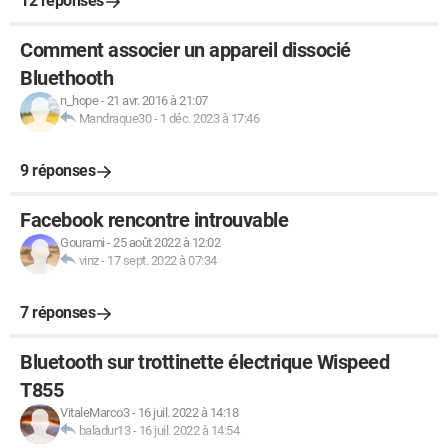
12 réponses
Comment associer un appareil dissocié
Bluethooth
n_hope
-
21 avr. 2016 à 21:07
Mandraque30
-
1 déc. 2023 à 17:46
9 réponses
Facebook rencontre introuvable
Gourami
-
25 août 2022 à 12:02
vinz
-
17 sept. 2022 à 07:34
7 réponses
Bluetooth sur trottinette électrique Wispeed
T855
VitaleMarco3
-
16 juil. 2022 à 14:18
baladur13
-
16 juil. 2022 à 14:54