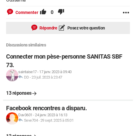
0
Commenter
Répondre
Posez votre question
Discussions similaires
Connecter mon pèse-personne SANITAS SBF
73.
saintaise17
-
17 janv. 2023 à 09:40
DD
-
23 juil. 2023 à 23:47
13 réponses
Facebook rencontres a disparu.
Dav3601
-
24 janv. 2023 à 16:13
Seve704
-
29 sept. 2025 à 05:01