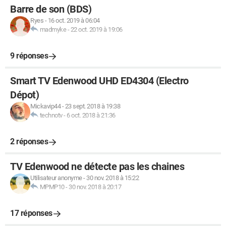
Barre de son (BDS)
Ryes
-
16 oct. 2019 à 06:04
madmyke
-
22 oct. 2019 à 19:06
9 réponses
Smart TV Edenwood UHD ED4304 (Electro
Dépot)
Mickavip44
-
23 sept. 2018 à 19:38
technotv
-
6 oct. 2018 à 21:36
2 réponses
TV Edenwood ne détecte pas les chaines
Utilisateur anonyme
-
30 nov. 2018 à 15:22
MPMP10
-
30 nov. 2018 à 20:17
17 réponses