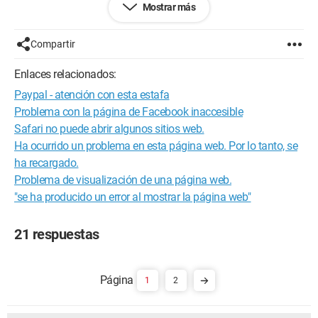
Mostrar más
sido movida permanentemente a otra dirección web.
Error 103 (net::ERR_CONNECTION_ABORTED): Error
Compartir
desconocido
Enlaces relacionados:
He intentado borrar todos los datos de navegación (Chrome),
Paypal - atención con esta estafa
las cookies, he intentado importar la configuración de Internet
Explorer, comprobé si se había configurado un proxy, reinicié
Problema con la página de Facebook inaccesible
mi router, lo restablecí; volví a instalar Chrome, volví a instalar
Safari no puede abrir algunos sitios web.
Java... en fin, llevo 6 horas intentando corregir el problema sin
Ha ocurrido un problema en esta página web. Por lo tanto, se
éxito, espero que puedan ayudarme, ya no sé qué más hacer.
ha recargado.
Muchas gracias de antemano.
Problema de visualización de una página web.
"se ha producido un error al mostrar la página web"
21 respuestas
1
2