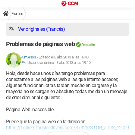
Forum
Ver originales (Francés)
Problemas de páginas web
Resuelto
Aimlesss
-
Editado el 8 abr. 2013 a las 16:40
Usuario anónimo -
8 abr. 2013 a las 19:10
Hola, desde hace unos días tengo problemas para
conectarme a las páginas web a las que intento acceder;
algunas funcionan, otras tardan mucho en cargarse y la
mayoría no se cargan en absoluto, todas me dan un mensaje
de error similar al siguiente:
Página Web Inaccesible
Puede que la página web en la dirección
https://fichiers.touslesdrivers.com/37325/STOR_allOS_12.0.0
.1083_PV.exe
esté temporalmente inalcanzable o que haya