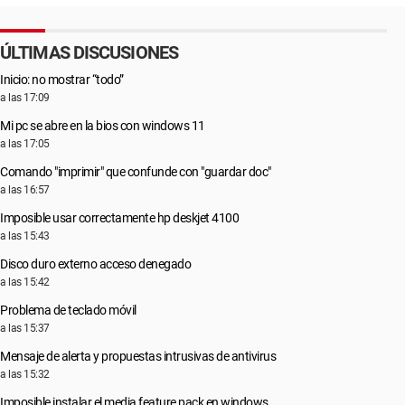
ÚLTIMAS DISCUSIONES
Inicio: no mostrar “todo”
a las 17:09
Mi pc se abre en la bios con windows 11
a las 17:05
Comando "imprimir" que confunde con "guardar doc"
a las 16:57
Imposible usar correctamente hp deskjet 4100
a las 15:43
Disco duro externo acceso denegado
a las 15:42
Problema de teclado móvil
a las 15:37
Mensaje de alerta y propuestas intrusivas de antivirus
a las 15:32
Imposible instalar el media feature pack en windows ...