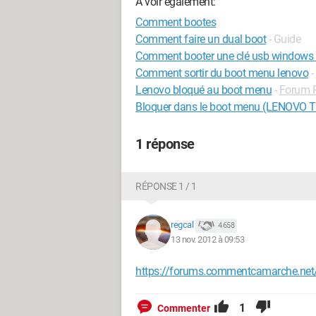
A voir également:
Comment bootes
Comment faire un dual boot
- Guide
Comment booter une clé usb windows
Comment sortir du boot menu lenovo
-
Lenovo bloqué au boot menu
-
Forum P
Bloquer dans le boot menu (LENOVO 
1 réponse
RÉPONSE 1 / 1
regcal
4 658
13 nov. 2012 à 09:53
https://forums.commentcamarche.ne
1
Commenter