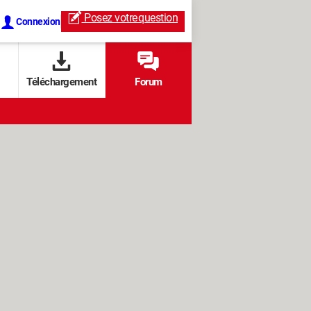
Posez votre
question
Connexion
Téléchargement
Forum