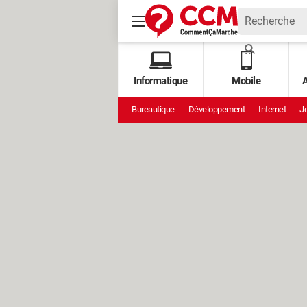
Informatique
Mobile
A
Bureautique
Développement
Internet
Je