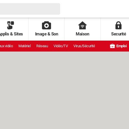
pplis & Sites
Image & Son
Maison
Securité
ux vidéo
Matériel
Réseau
Vidéo/TV
Virus/Sécurité
Emploi