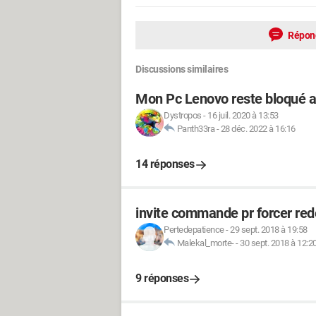
Répon
Discussions similaires
Mon Pc Lenovo reste bloqué a
Dystropos
-
16 juil. 2020 à 13:53
Panth33ra
-
28 déc. 2022 à 16:16
14 réponses
invite commande pr forcer re
Pertedepatience
-
29 sept. 2018 à 19:58
Malekal_morte-
-
30 sept. 2018 à 12:2
9 réponses