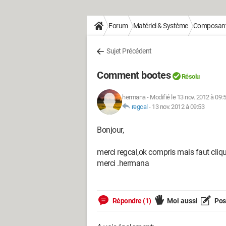
Forum
Matériel & Système
Composan
Sujet Précédent
Comment bootes
Résolu
hermana
-
Modifié le 13 nov. 2012 à 09:
regcal
-
13 nov. 2012 à 09:53
Bonjour,
merci regcal,ok compris mais faut cliqu
merci .hermana
Répondre (1)
Moi aussi
Pose