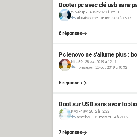
Booter pc avec clé usb sans p
Wolebap
-
16 avr. 2020 à 12:13
AluMinioume
-
16 avr. 2020 à 15:17
6 réponses
Pc lenovo ne s'allume plus : 
Nina39
-
28 oct. 2019 à 12:41
Tomsuper
-
29 oct. 2019 à 10:32
6 réponses
Boot sur USB sans avoir l'opti
Kiyo
-
4 avr. 2012 à 12:22
armeloo1
-
19 mars 2014 à 21:52
7 réponses