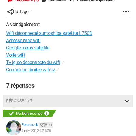
Partager
A voir également:
Wifi déconnecté sur toshiba satellite L750D
Adresse mac wifi
Google maps satellite
Volte wifi
Tv lg se deconnecte du wifi
✓
Connexion limitée wifi tv
✓
7 réponses
RÉPONSE 1 / 7
Meilleure réponse
Forceseek
71
4 nov. 2012 à 21:26