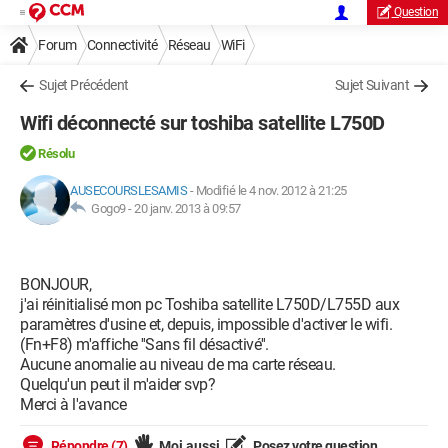
Question
Forum
Connectivité
Réseau
WiFi
Sujet Précédent
Sujet Suivant
Wifi déconnecté sur toshiba satellite L750D
Résolu
AUSECOURSLESAMIS
-
Modifié le 4 nov. 2012 à 21:25
Gogo9 -
20 janv. 2013 à 09:57
BONJOUR,
j'ai réinitialisé mon pc Toshiba satellite L750D/L755D aux
paramètres d'usine et, depuis, impossible d'activer le wifi.
(Fn+F8) m'affiche ''Sans fil désactivé''.
Aucune anomalie au niveau de ma carte réseau.
Quelqu'un peut il m'aider svp?
Merci à l'avance
Répondre (7)
Moi aussi
Posez votre question