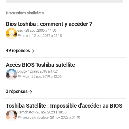
Discussions similaires
Bios toshiba : comment y accéder ?
eric
-
28 août 2005 à 11:00
sfen
-
12 oct. 2017 à 22:18
49 réponses
Accès BIOS Toshiba satellite
Doug
-
12 janv. 2018 à 17:21
Alex
-
22 nov. 2019 à 12:56
3 réponses
Toshiba Satellite : Impossible d'accéder au BIOS
Ramchator
-
26 nov. 2023 à 18:30
vieu bison boiteu
-
28 nov. 2023 à 01:40