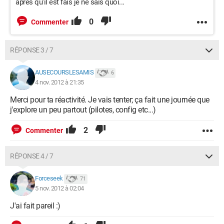
apres qu'il est fais je ne sais quoi...
0
Commenter
RÉPONSE 3 / 7
AUSECOURSLESAMIS
6
4 nov. 2012 à 21:35
Merci pour ta réactivité. Je vais tenter; ça fait une journée que
j'explore un peu partout (pilotes, config etc...)
2
Commenter
RÉPONSE 4 / 7
Forceseek
71
5 nov. 2012 à 02:04
J'ai fait pareil :)