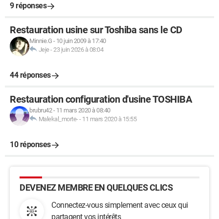
9 réponses
Restauration usine sur Toshiba sans le CD
Minnie.G
-
10 juin 2009 à 17:40
Jeje
-
23 juin 2026 à 08:04
44 réponses
Restauration configuration d'usine TOSHIBA
brubru42
-
11 mars 2020 à 08:40
Malekal_morte-
-
11 mars 2020 à 15:55
10 réponses
DEVENEZ MEMBRE EN QUELQUES CLICS
Connectez-vous simplement avec ceux qui
partagent vos intérêts