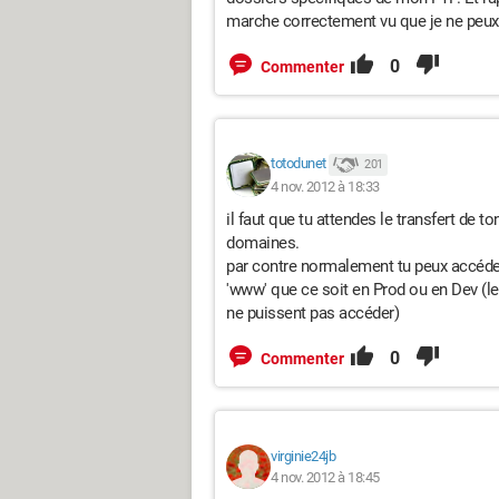
marche correctement vu que je ne peux 
0
Commenter
totodunet
201
4 nov. 2012 à 18:33
il faut que tu attendes le transfert de
domaines.
par contre normalement tu peux accéder 
'www' que ce soit en Prod ou en Dev (le
ne puissent pas accéder)
0
Commenter
virginie24jb
4 nov. 2012 à 18:45