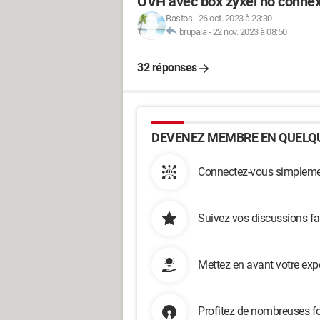
OVH avec box zyxel no conne
Bastos
-
26 oct. 2023 à 23:30
brupala
-
22 nov. 2023 à 08:50
32 réponses
DEVENEZ MEMBRE EN QUELQU
Connectez-vous simplemen
Suivez vos discussions fa
Mettez en avant votre exp
Profitez de nombreuses fo