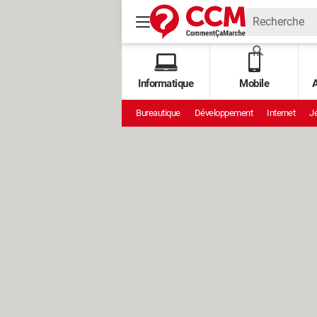
Informatique
Mobile
A
Bureautique
Développement
Internet
Je