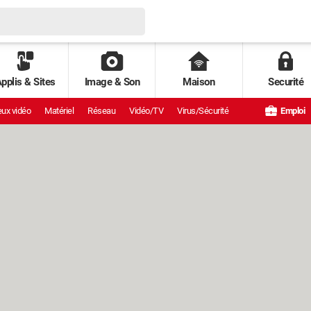
pplis & Sites
Image & Son
Maison
Securité
ux vidéo
Matériel
Réseau
Vidéo/TV
Virus/Sécurité
Emploi