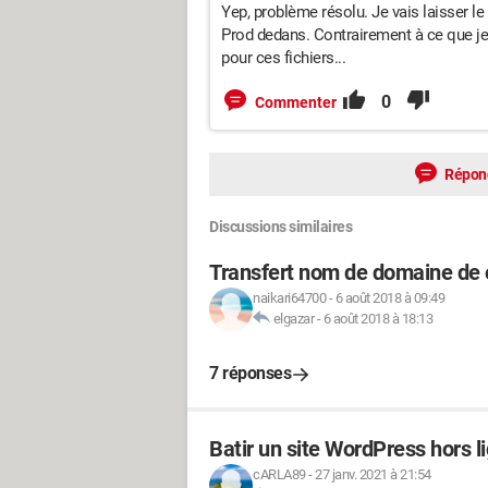
Yep, problème résolu. Je vais laisser le
Prod dedans. Contrairement à ce que je f
pour ces fichiers...
0
Commenter
Répon
Discussions similaires
Transfert nom de domaine de
naikari64700
-
6 août 2018 à 09:49
elgazar
-
6 août 2018 à 18:13
7 réponses
Batir un site WordPress hors 
cARLA89
-
27 janv. 2021 à 21:54