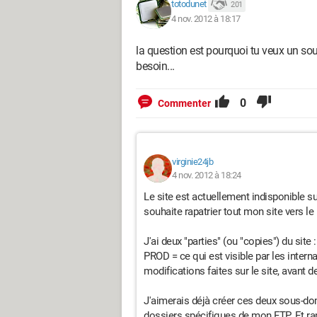
totodunet
201
4 nov. 2012 à 18:17
la question est pourquoi tu veux un sou
besoin...
0
Commenter
virginie24jb
4 nov. 2012 à 18:24
Le site est actuellement indisponible s
souhaite rapatrier tout mon site vers l
J'ai deux "parties" (ou "copies") du sit
PROD = ce qui est visible par les inter
modifications faites sur le site, avant 
J'aimerais déjà créer ces deux sous-do
dossiers spécifiques de mon FTP. Et rapa