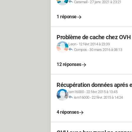
Caramail
-
27 janv. 2021 à 23:21
1 réponse
Problème de cache chez OVH
Leon
-
12 févr. 2014 à 23:39
Compos
-
30 mars 2016 à 08:13
12 réponses
Récupération données aprés e
ism16000
-
22 févr. 2015 à 13:45
ism16000
-
22 févr. 2015 à 14:24
4 réponses