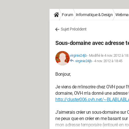
Forum
Informatique & Design
Webmas
Sujet Précédent
Sous-domaine avec adresse t
virginie24jb
-
Modifié le 4 nov. 2012 à 18
virginie24jb
-
4 nov. 2012 à 18:45
Bonjour,
Je viens de m'inscrire chez OVH pour l
domaine, OVH m'a donné une adresse t
http://cluster006.ovh.net/~BLABLABL
J'aimerais créer un sous-domaine sur OV
ne peux que en créer en me basant sur
mon adresse temporaire (entouré en ro