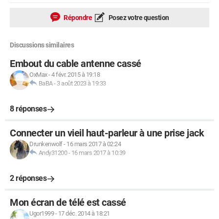
Répondre
Posez votre question
Discussions similaires
Embout du cable antenne cassé
OxMax
-
4 févr. 2015 à 19:18
BaBA
-
3 août 2023 à 19:33
8 réponses
Connecter un vieil haut-parleur à une prise jack
Drunkenwolf
-
16 mars 2017 à 02:24
Andy31200
-
16 mars 2017 à 10:39
2 réponses
Mon écran de télé est cassé
Ugor1999
-
17 déc. 2014 à 18:21