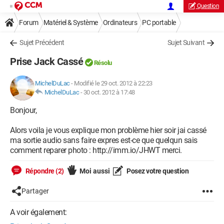
Question
Forum
Matériel & Système
Ordinateurs
PC portable
Sujet Précédent
Sujet Suivant
Prise Jack Cassé
Résolu
MichelDuLac
-
Modifié le 29 oct. 2012 à 22:23
MichelDuLac
-
30 oct. 2012 à 17:48
Bonjour,
Alors voila je vous explique mon problème hier soir jai cassé
ma sortie audio sans faire expres est-ce que quelqun sais
comment reparer photo : http://imm.io/JHWT merci.
Répondre (2)
Moi aussi
Posez votre question
Partager
A voir également: