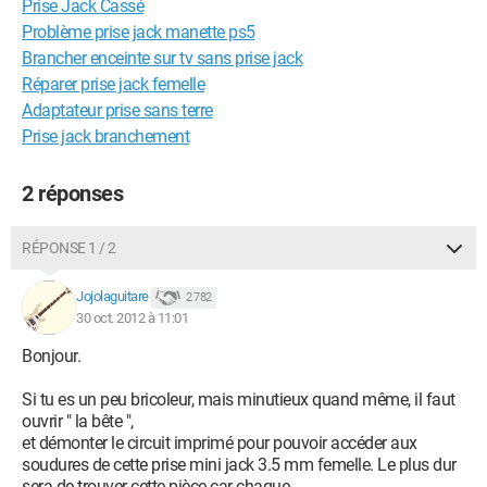
Prise Jack Cassé
Problème prise jack manette ps5
Brancher enceinte sur tv sans prise jack
Réparer prise jack femelle
Adaptateur prise sans terre
Prise jack branchement
2 réponses
RÉPONSE 1 / 2
Jojolaguitare
2 782
30 oct. 2012 à 11:01
Bonjour.
Si tu es un peu bricoleur, mais minutieux quand même, il faut
ouvrir " la bête ",
et démonter le circuit imprimé pour pouvoir accéder aux
soudures de cette prise mini jack 3.5 mm femelle. Le plus dur
sera de trouver cette pièce car chaque