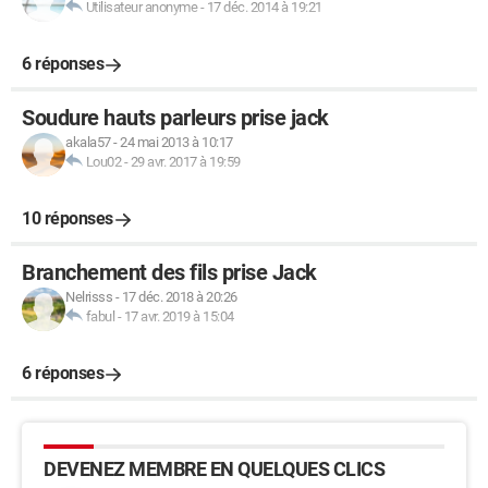
Utilisateur anonyme
-
17 déc. 2014 à 19:21
6 réponses
Soudure hauts parleurs prise jack
akala57
-
24 mai 2013 à 10:17
Lou02
-
29 avr. 2017 à 19:59
10 réponses
Branchement des fils prise Jack
Nelrisss
-
17 déc. 2018 à 20:26
fabul
-
17 avr. 2019 à 15:04
6 réponses
DEVENEZ MEMBRE EN QUELQUES CLICS